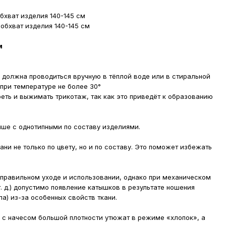
бхват изделия 140-145 см
обхват изделия 140-145 см
м
 должна проводиться вручную в тёплой воде или в стиральной
ри температуре не более 30°
реть и выжимать трикотаж, так как это приведёт к образованию
чше с однотипными по составу изделиями.
ни не только по цвету, но и по составу. Это поможет избежать
 правильном уходе и использовании, однако при механическом
. д.) допустимо появление катышков в результате ношения
а) из-за особенных свойств ткани.
 с начесом большой плотности утюжат в режиме «хлопок», а