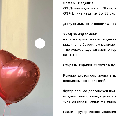
Замеры изделия:
OS
Длина изделия 75-78 см, о
OS+
Длина изделия 85-88 см, 
Допустимы отклонения ± 1 с
Уход за изделием:
– стирка трикотажных изделий
машине на бережном режиме п
– не рекомендуется сильно те
катышков
Стирать изделия из футера лу
Рекомендуется сортировать тка
неприятных последствий.
Футер весьма долговечен при
воздействии (ремни, сумки и т
(скатывания и трения материал
Гладить футер можно. Изделия