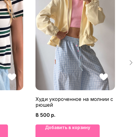
Худи укороченное на молнии с
Брю
рюшей
Вин
8 500
р.
9 5
Добавить в корзину