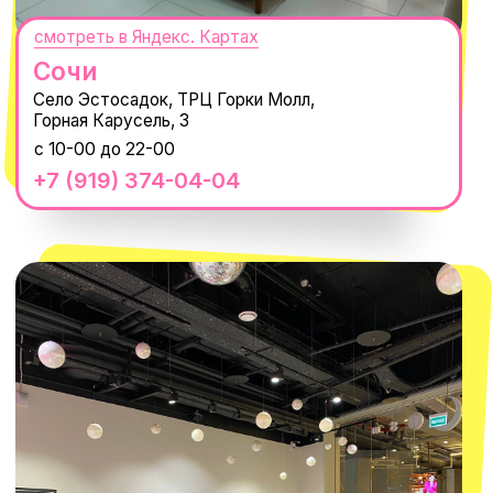
СЕКРЕТНЫЕ ПРОМОКОДЫ, ПРИГЛАШЕНИЯ
НА МЕРОПРИЯТИЯ И АНОНСЫ НОВИНОК
РАНЬШЕ ВСЕХ
ПОДПИСАТЬСЯ
Нажимая "Подписаться", вы соглашаетесь с
Политикой обработки
персональных данных
и
Согласием на рассылку электронных
сообщений
@MACROCOSM_STORE
300
'
000+ подписчиков
MACROCOSM
14'000+ подписчиков в нашем Telegram-
канале
О КОМПАНИИ
ПОКУПАТЕЛЯМ
Каталог
Доставка и оплата
Новости
Обмен и возврат
Наши проекты
Size guide