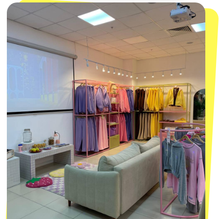
смотреть в Яндекс.Картах
Москва
ТРК «Европолис Ростокино»
ул. Проспект Мира, 211 к2
с 10-00 до 22-00
+7 (932) 602-41-15