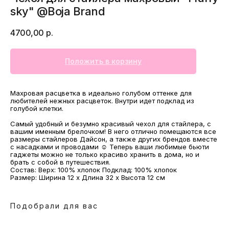
sky" @Boja Brand
4700,00
р.
Положить в корзину
Махровая расцветка в идеально голубом оттенке для
любителей нежных расцветок. Внутри идет подклад из
голубой клетки.
Самый удобный и безумно красивый чехол для стайлера, с
МАГАЗИНЫ
вашим именным брелочком! В него отлично помещаются все
размеры стайлеров Дайсон, а также других брендов вместе
Потрогать, примерить,
с насадками и проводами ☺ Теперь ваши любимые бьюти
ВЛЮБИТЬСЯ И КУПИТЬ
гаджеты можно не только красиво хранить в дома, но и
наш бренд вы можете по адресу
брать с собой в путешествия.
Состав: Верх: 100% хлопок Подклад: 100% хлопок
Размер: Ширина 12 х Длина 32 х Высота 12 см
Подобрали для вас