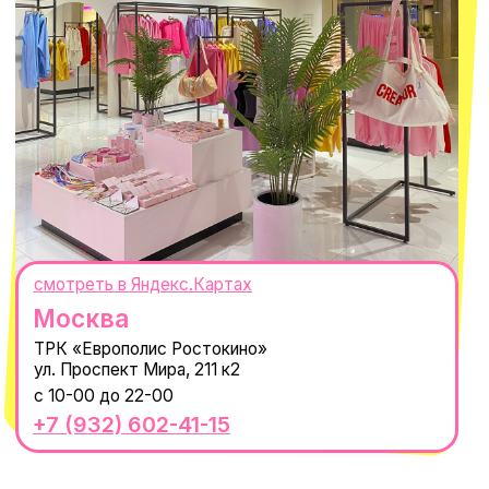
Наши путешествия
Оплата долями
Реквизиты
Вакансии
Магазины
КОНТАКТЫ
macrocosm_store@mail.ru
8 800 550-06-92
WhatsApp
Telegram
Политика обработки персональных
данных
Пользовательское соглашение
Оферта
ИП Проворный Алексей Алексеевич
ИНН 667114098580
ОГРНИП 320665800076581
© 2021-2025 Macrocosm ®