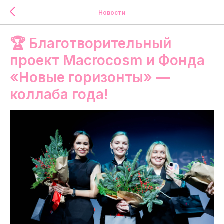
Новости
🏆 Благотворительный
проект Macrocosm и Фонда
«Новые горизонты» —
коллаба года!