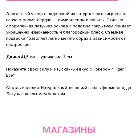
МАГАЗИНЫ
Элегантный чокер с подвеской из натурального тигрового
глаза в форме сердца — символ силы и защиты. Стильно
Потрогать, примерить,
оформленная латунная основа с золотым покрытием придает
ВЛЮБИТЬСЯ И КУПИТЬ
украшению изысканность и благородный блеск. Съемная
наш бренд вы можете по адресу
подвеска позволяет легко менять образ в зависимости от
настроения.
Длина
41,5 см + удлинение 3 см
Покажите свою силу и изысканный вкус с чокером "Tiger
Eye"
Cостав изделия: Натуральный тигровый глаз в форме сердца
Латунь с покрытием золотом