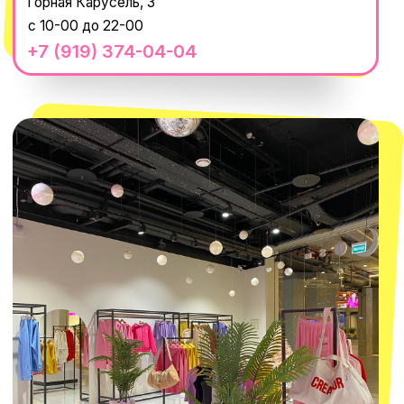
@MACROCOSM_STORE
300
'
000+ подписчиков
MACROCOSM
14'000+ подписчиков в нашем Telegram-
канале
О КОМПАНИИ
ПОКУПАТЕЛЯМ
Каталог
Доставка и оплата
Новости
Обмен и возврат
Наши проекты
Size guide
Наши путешествия
Оплата долями
Реквизиты
Вакансии
Магазины
КОНТАКТЫ
macrocosm_store@mail.ru
8 800 550-06-92
WhatsApp
Telegram