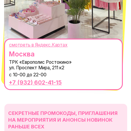
Политика обработки персональных
данных
Пользовательское соглашение
Оферта
ИП Проворный Алексей Алексеевич
ИНН 667114098580
ОГРНИП 320665800076581
© 2021-2025 Macrocosm ®