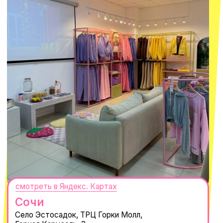
смотреть в Яндекс.Картах
Москва
ТРК «Европолис Ростокино»
ул. Проспект Мира, 211 к2
с 10-00 до 22-00
+7 (932) 602-41-15
СЕКРЕТНЫЕ ПРОМОКОДЫ, ПРИГЛАШЕНИЯ
НА МЕРОПРИЯТИЯ И АНОНСЫ НОВИНОК
РАНЬШЕ ВСЕХ
ПОДПИСАТЬСЯ
Нажимая "Подписаться", вы соглашаетесь с
Политикой обработки
персональных данных
и
Согласием на рассылку электронных
сообщений