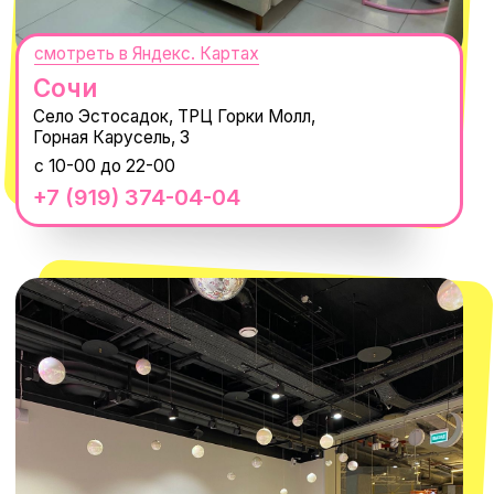
Telegram
Политика обработки персональных
данных
Пользовательское соглашение
Оферта
ИП Проворный Алексей Алексеевич
ИНН 667114098580
ОГРНИП 320665800076581
© 2021-2025 Macrocosm ®