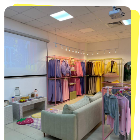
персональных данных
и
Согласием на рассылку электронных
сообщений
@MACROCOSM_STORE
300
'
000+ подписчиков
MACROCOSM
14'000+ подписчиков в нашем Telegram-
канале
О КОМПАНИИ
ПОКУПАТЕЛЯМ
Каталог
Доставка и оплата
Новости
Обмен и возврат
Наши проекты
Size guide
Наши путешествия
Оплата долями
Реквизиты
Вакансии
Магазины
КОНТАКТЫ
macrocosm_store@mail.ru
8 800 550-06-92
WhatsApp