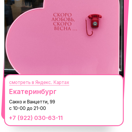
смотреть в Яндекс.Картах
Москва
ТРК «Европолис Ростокино»
ул. Проспект Мира, 211 к2
с 10-00 до 22-00
+7 (932) 602-41-15
СЕКРЕТНЫЕ ПРОМОКОДЫ, ПРИГЛАШЕНИЯ
НА МЕРОПРИЯТИЯ И АНОНСЫ НОВИНОК
РАНЬШЕ ВСЕХ
ПОДПИСАТЬСЯ
Нажимая "Подписаться", вы соглашаетесь с
Политикой обработки