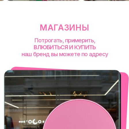
смотреть в Яндекс. Картах
Сочи
Село Эстосадок, ТРЦ Горки Молл,
Горная Карусель, 3
с 10-00 до 22-00
+7 (919) 374-04-04