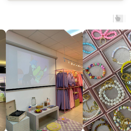
смотреть в Яндекс. Картах
Екатеринбург
Сакко и Ванцетти, 99
с 10-00 до 21-00
+7 (922) 030-63-11