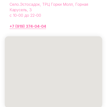
Село.Эстосадок, ТРЦ Горки Молл, Горная
Карусель, 3
с 10-00 до 22-00
МАГАЗИНЫ
Потрогать, примерить,
+7 (919) 374-04-04
ВЛЮБИТЬСЯ И КУПИТЬ
наш бренд вы можете по адресу