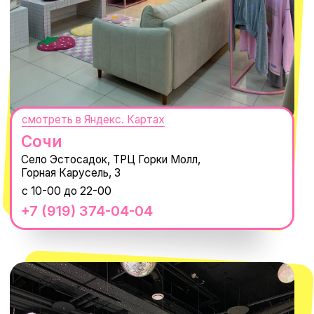
ТРК «Европолис Ростокино»
ул. Проспект Мира, 211 к2
с 10-00 до 22-00
+7 (932) 602-41-15
СЕКРЕТНЫЕ ПРОМОКОДЫ, ПРИГЛАШЕНИЯ
НА МЕРОПРИЯТИЯ И АНОНСЫ НОВИНОК
РАНЬШЕ ВСЕХ
ПОДПИСАТЬСЯ
Нажимая "Подписаться", вы соглашаетесь с
Политикой обработки
персональных данных
и
Согласием на рассылку электронных
сообщений
@MACROCOSM_STORE
300
'
000+ подписчиков
MACROCOSM
14'000+ подписчиков в нашем Telegram-
канале