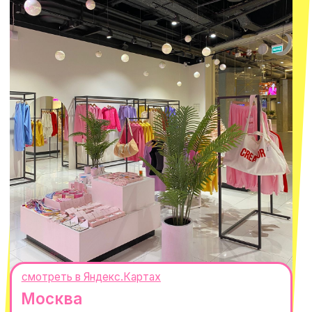
О КОМПАНИИ
ПОКУПАТЕЛЯМ
Каталог
Доставка и оплата
Новости
Обмен и возврат
Наши проекты
Size guide
Наши путешествия
Оплата долями
Реквизиты
Вакансии
Магазины
КОНТАКТЫ
macrocosm_store@mail.ru
8 800 550-06-92
WhatsApp
Telegram
Политика обработки персональных
данных
Пользовательское соглашение
Оферта
ИП Проворный Алексей Алексеевич
ИНН 667114098580
ОГРНИП 320665800076581
© 2021-2025 Macrocosm ®