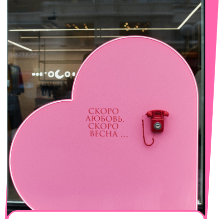
смотреть в Яндекс. Картах
Сочи
Село Эстосадок, ТРЦ Горки Молл,
Горная Карусель, 3
с 10-00 до 22-00
+7 (919) 374-04-04