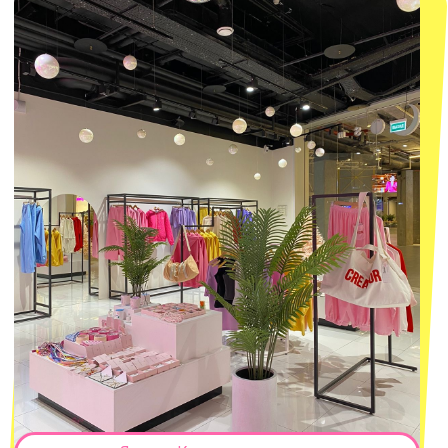
Оферта
ИП Проворный Алексей Алексеевич
ИНН 667114098580
ОГРНИП 320665800076581
© 2021-2025 Macrocosm ®