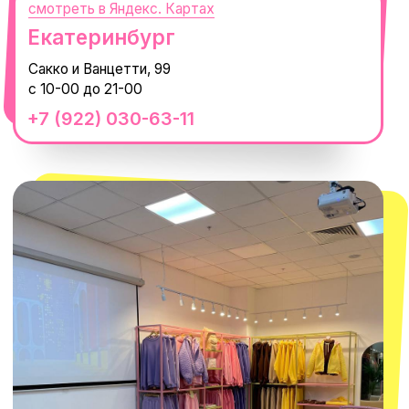
смотреть в Яндекс.Картах
Москва
ТРК «Европолис Ростокино»
ул. Проспект Мира, 211 к2
с 10-00 до 22-00
+7 (932) 602-41-15
СЕКРЕТНЫЕ ПРОМОКОДЫ, ПРИГЛАШЕНИЯ
НА МЕРОПРИЯТИЯ И АНОНСЫ НОВИНОК
РАНЬШЕ ВСЕХ
ПОДПИСАТЬСЯ
Нажимая "Подписаться", вы соглашаетесь с
Политикой обработки
персональных данных
и
Согласием на рассылку электронных
сообщений
@MACROCOSM_STORE