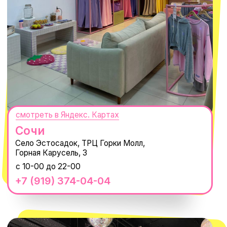
300
'
000+ подписчиков
MACROCOSM
14'000+ подписчиков в нашем Telegram-канале
О КОМПАНИИ
ПОКУПАТЕЛЯМ
Каталог
Доставка и оплата
Новости
Обмен и возврат
Наши проекты
Size guide
Наши путешествия
Оплата долями
Реквизиты
Вакансии
Магазины
КОНТАКТЫ
macrocosm_store@mail.ru
8 800 550-06-92
WhatsApp
Telegram
Политика обработки персональных
данных
Пользовательское соглашение