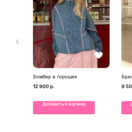
чик
Бомбер в горошек
Брю
12 900
р.
9 5
Добавить в корзину