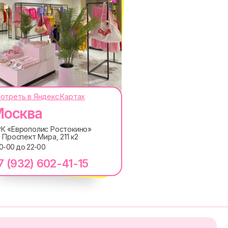
ОКОДЫ, ПРИГЛАШЕНИЯ НА
отреть в Яндекс.Картах
АНОНСЫ НОВИНОК РАНЬШЕ ВСЕХ
осква
ПОДПИСАТЬСЯ
К «Европолис Ростокино»
. Проспект Мира, 211 к2
лашаетесь с
Политикой обработки персональных
10-00 до 22-00
ку электронных сообщений
7 (932) 602-41-15
RE
MACROCOSM
14'000+ подписчиков в
в
нашем Telegram-канале