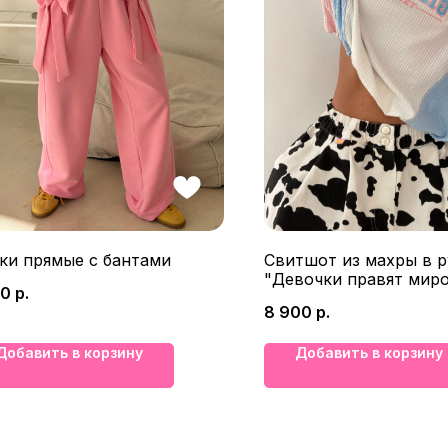
ки прямые с бантами
Свитшот из махры в р
"Девочки правят мир
00
р.
8 900
р.
Добавить в корзину
Добавить в корзину