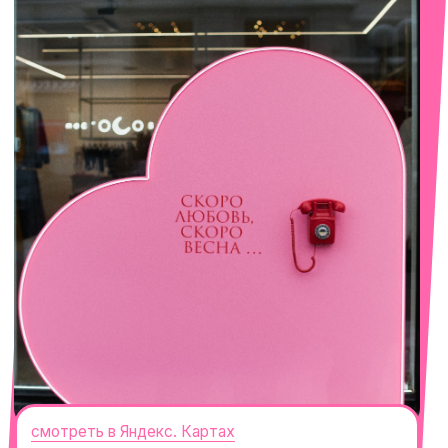
смотреть в Яндекс. Картах
Сочи
Село Эстосадок, ТРЦ Горки Молл,
Горная Карусель, 3
с 10-00 до 22-00
+7 (919) 374-04-04