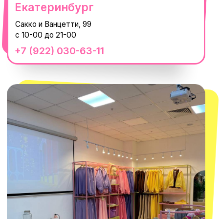
смотреть в Яндекс.Картах
Москва
ТРК «Европолис Ростокино»
ул. Проспект Мира, 211 к2
с 10-00 до 22-00
+7 (932) 602-41-15
СЕКРЕТНЫЕ ПРОМОКОДЫ, ПРИГЛАШЕНИЯ
НА МЕРОПРИЯТИЯ И АНОНСЫ НОВИНОК
РАНЬШЕ ВСЕХ
ПОДПИСАТЬСЯ
Нажимая "Подписаться", вы соглашаетесь с
Политикой обработки
персональных данных
и
Согласием на рассылку электронных
сообщений
@MACROCOSM_STORE
300
'
000+ подписчиков