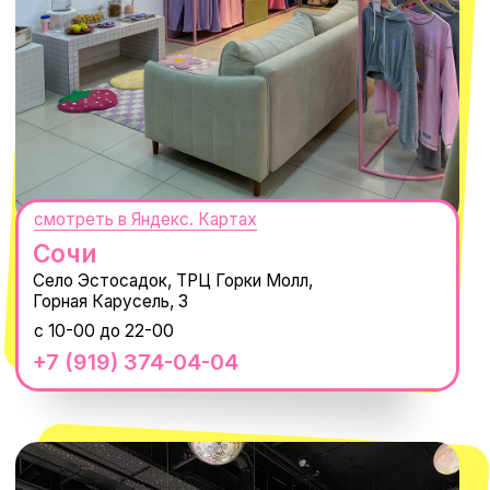
MACROCOSM
14'000+ подписчиков в нашем Telegram-канале
О КОМПАНИИ
ПОКУПАТЕЛЯМ
Каталог
Доставка и оплата
Новости
Обмен и возврат
Наши проекты
Size guide
Наши путешествия
Оплата долями
Реквизиты
Вакансии
Магазины
КОНТАКТЫ
macrocosm_store@mail.ru
8 800 550-06-92
WhatsApp
Telegram
Политика обработки персональных
данных
Пользовательское соглашение
Оферта