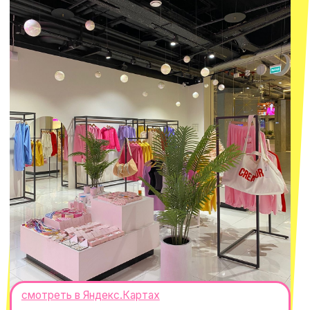
ИП Проворный Алексей Алексеевич
ИНН 667114098580
ОГРНИП 320665800076581
© 2021-2025 Macrocosm ®