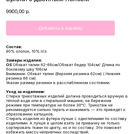
9900,00
р.
Добавить в корзину
Состав:
90% хлопок, 10% п/э
Замеры изделия:
OS
Обхват талии 62-66см/Обхват бедер 104см/ Длина по
боковому шву 106см
Внимание: Обхват талии (Верхняя резинка 62см) ( Нижняя
резинка 66 см)
Указан размер резинки в расслабленном состоянии.
Уход за изделием:
Стирка трикотажных изделий должна проводиться вручную в
тёплой воде или в стиральной машине, на бережном
режиме при температуре не более 30°С. Трикотаж не
рекомендуется сильно тереть и выжимать — это приведёт к
образованию катышков.
Стирать изделия из футера лучше с однотипными по составу
изделиями. А лучше в целом взять за привычку не только
сортировать ткани по цвету, но и по составу. Это поможет
избежать массу неприятных последствий.