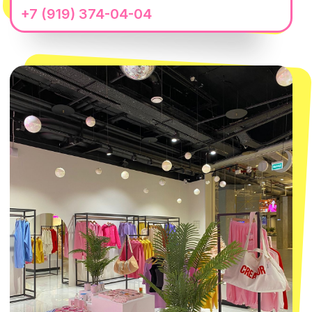
@MACROCOSM_STORE
300
'
000+ подписчиков
MACROCOSM
14'000+ подписчиков в нашем Telegram-канале
О КОМПАНИИ
ПОКУПАТЕЛЯМ
Каталог
Доставка и оплата
Новости
Обмен и возврат
Наши проекты
Size guide
Наши путешествия
Оплата долями
Реквизиты
Вакансии
Магазины
КОНТАКТЫ
macrocosm_store@mail.ru
8 800 550-06-92
WhatsApp
Telegram
Политика обработки персональных