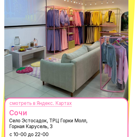
смотреть в Яндекс.Картах
Москва
ТРК «Европолис Ростокино»
ул. Проспект Мира, 211 к2
с 10-00 до 22-00
+7 (932) 602-41-15
СЕКРЕТНЫЕ ПРОМОКОДЫ, ПРИГЛАШЕНИЯ
НА МЕРОПРИЯТИЯ И АНОНСЫ НОВИНОК
РАНЬШЕ ВСЕХ
ПОДПИСАТЬСЯ
Нажимая "Подписаться", вы соглашаетесь с
Политикой обработки
персональных данных
и
Согласием на рассылку электронных
сообщений