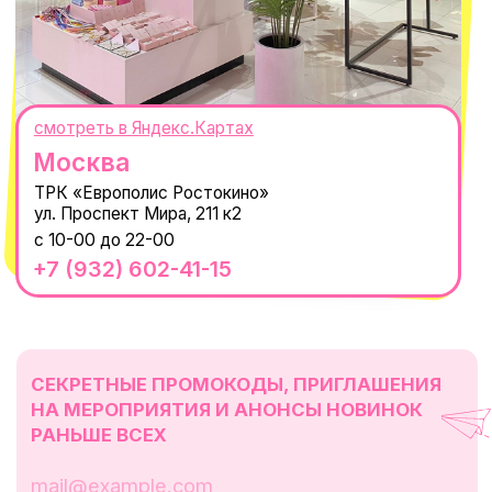
данных
Пользовательское соглашение
Оферта
ИП Проворный Алексей Алексеевич
ИНН 667114098580
ОГРНИП 320665800076581
© 2021-2025 Macrocosm ®