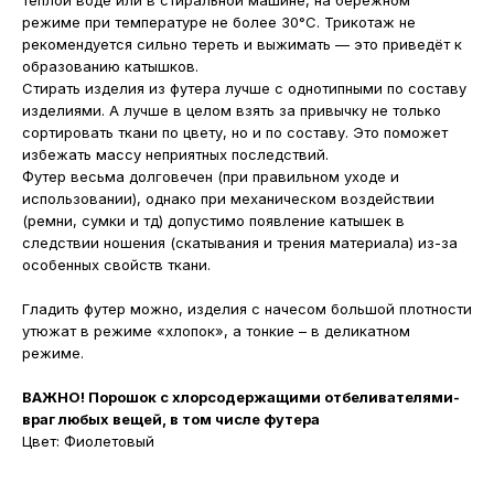
тёплой воде или в стиральной машине, на бережном
режиме при температуре не более 30°С. Трикотаж не
рекомендуется сильно тереть и выжимать — это приведёт к
образованию катышков.
Стирать изделия из футера лучше с однотипными по составу
изделиями. А лучше в целом взять за привычку не только
сортировать ткани по цвету, но и по составу. Это поможет
избежать массу неприятных последствий.
Футер весьма долговечен (при правильном уходе и
использовании), однако при механическом воздействии
(ремни, сумки и тд) допустимо появление катышек в
следствии ношения (скатывания и трения материала) из-за
особенных свойств ткани.
Гладить футер можно, изделия с начесом большой плотности
утюжат в режиме «хлопок», а тонкие – в деликатном
режиме.
ВАЖНО! Порошок с хлорсодержащими отбеливателями-
враг любых вещей, в том числе футера
Цвет: Фиолетовый