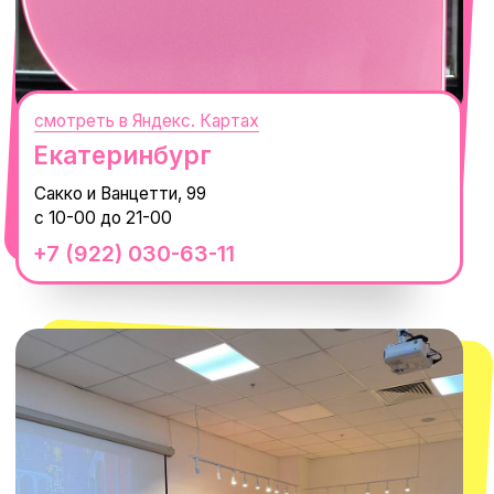
смотреть в Яндекс.Картах
Москва
ТРК «Европолис Ростокино»
ул. Проспект Мира, 211 к2
с 10-00 до 22-00
+7 (932) 602-41-15
СЕКРЕТНЫЕ ПРОМОКОДЫ, ПРИГЛАШЕНИЯ
НА МЕРОПРИЯТИЯ И АНОНСЫ НОВИНОК
РАНЬШЕ ВСЕХ
ПОДПИСАТЬСЯ
Нажимая "Подписаться", вы соглашаетесь с
Политикой обработки