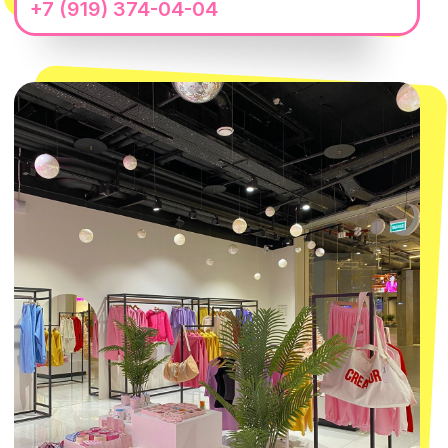
Telegram
Политика обработки персональных
данных
Пользовательское соглашение
Оферта
ИП Проворный Алексей Алексеевич
ИНН 667114098580
ОГРНИП 320665800076581
© 2021-2025 Macrocosm ®