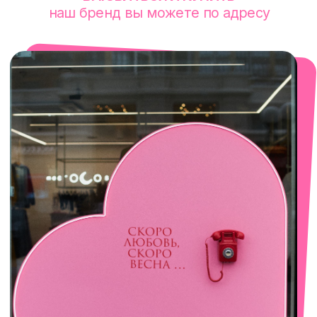
смотреть в Яндекс. Картах
Сочи
Село Эстосадок, ТРЦ Горки Молл,
Горная Карусель, 3
с 10-00 до 22-00
+7 (919) 374-04-04