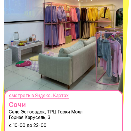
персональных данных
и
Согласием на рассылку электронных
сообщений
@MACROCOSM_STORE
300
'
000+ подписчиков
MACROCOSM
14'000+ подписчиков в нашем Telegram-канале
О КОМПАНИИ
ПОКУПАТЕЛЯМ
Каталог
Доставка и оплата
Новости
Обмен и возврат
Наши проекты
Size guide
Наши путешествия
Оплата долями
Реквизиты
Вакансии
Магазины
КОНТАКТЫ
macrocosm_store@mail.ru
8 800 550-06-92
WhatsApp