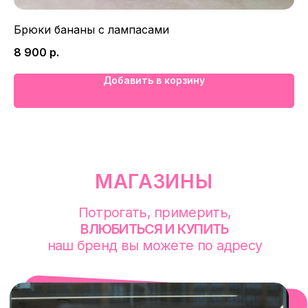
смотреть в Яндекс. Картах
Екатеринбург
Брюки бананы с лампасами
Юб
Сакко и Ванцетти, 99
с 10-00 до 21-00
8 900
р.
6 
+7 (922) 030-63-11
Добавить в корзину