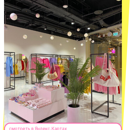
Оферта
ИП Проворный Алексей Алексеевич
ИНН 667114098580
ОГРНИП 320665800076581
© 2021-2025 Macrocosm ®