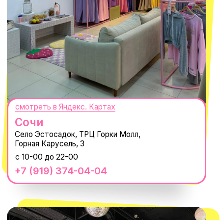
300
'
000+ подписчиков
MACROCOSM
14'000+ подписчиков в нашем Telegram-канале
О КОМПАНИИ
ПОКУПАТЕЛЯМ
Каталог
Доставка и оплата
Новости
Обмен и возврат
Наши проекты
Size guide
Наши путешествия
Оплата долями
Реквизиты
Вакансии
Магазины
КОНТАКТЫ
macrocosm_store@mail.ru
8 800 550-06-92
WhatsApp
Telegram
Политика обработки персональных
данных
Пользовательское соглашение