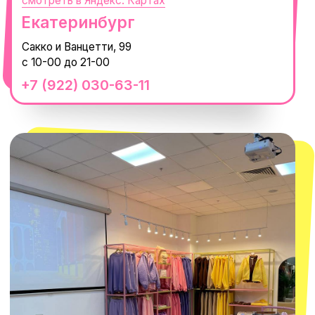
смотреть в Яндекс.Картах
Москва
ТРК «Европолис Ростокино»
ул. Проспект Мира, 211 к2
с 10-00 до 22-00
+7 (932) 602-41-15
СЕКРЕТНЫЕ ПРОМОКОДЫ, ПРИГЛАШЕНИЯ
НА МЕРОПРИЯТИЯ И АНОНСЫ НОВИНОК
РАНЬШЕ ВСЕХ
ПОДПИСАТЬСЯ
Нажимая "Подписаться", вы соглашаетесь с
Политикой обработки
персональных данных
и
Согласием на рассылку электронных
сообщений
@MACROCOSM_STORE