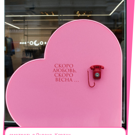
смотреть в Яндекс. Картах
Сочи
Село Эстосадок, ТРЦ Горки Молл,
Горная Карусель, 3
с 10-00 до 22-00
+7 (919) 374-04-04