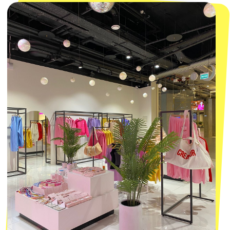
КОНТАКТЫ
macrocosm_store@mail.ru
8 800 550-06-92
WhatsApp
Telegram
Политика обработки персональных
данных
Пользовательское соглашение
Оферта
ИП Проворный Алексей Алексеевич
ИНН 667114098580
ОГРНИП 320665800076581
© 2021-2025 Macrocosm ®