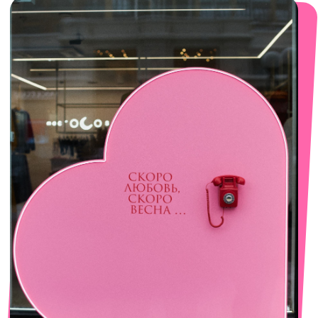
смотреть в Яндекс. Картах
Сочи
Село Эстосадок, ТРЦ Горки Молл,
Горная Карусель, 3
с 10-00 до 22-00
+7 (919) 374-04-04