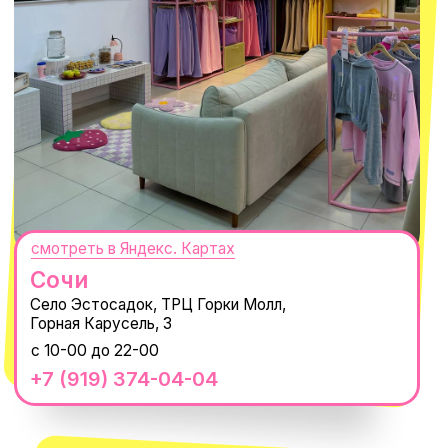
ПОДПИСАТЬСЯ
Нажимая "Подписаться", вы соглашаетесь с
Политикой обработки
персональных данных
и
Согласием на рассылку электронных
сообщений
@MACROCOSM_STORE
300
'
000+ подписчиков
MACROCOSM
14'000+ подписчиков в нашем Telegram-канале
О КОМПАНИИ
ПОКУПАТЕЛЯМ
Каталог
Доставка и оплата
Новости
Обмен и возврат
Наши проекты
Size guide
Наши путешествия
Оплата долями
Реквизиты
Вакансии
Магазины