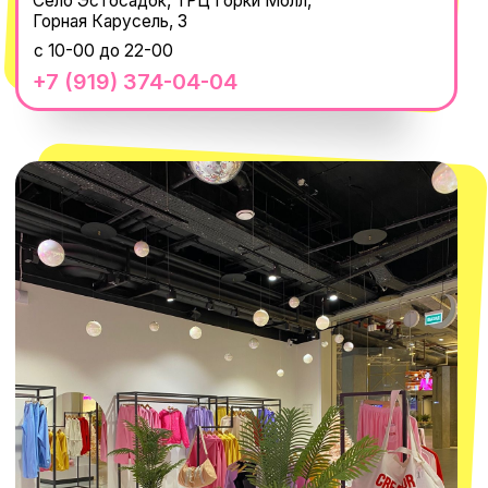
Оферта
ИП Проворный Алексей Алексеевич
ИНН 667114098580
ОГРНИП 320665800076581
© 2021-2025 Macrocosm ®