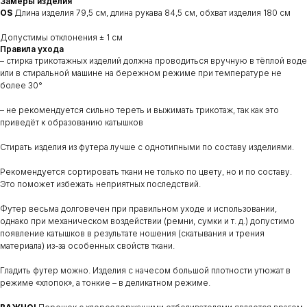
Замеры изделия
OS
Длина изделия 79,5 см, длина рукава 84,5 см, обхват изделия 180 см
Допустимы отклонения ± 1 см
Правила ухода
– стирка трикотажных изделий должна проводиться вручную в тёплой воде
или в стиральной машине на бережном режиме при температуре не
более 30°
– не рекомендуется сильно тереть и выжимать трикотаж, так как это
приведёт к образованию катышков
Стирать изделия из футера лучше с однотипными по составу изделиями.
Рекомендуется сортировать ткани не только по цвету, но и по составу.
Это поможет избежать неприятных последствий.
Футер весьма долговечен при правильном уходе и использовании,
однако при механическом воздействии (ремни, сумки и т. д.) допустимо
появление катышков в результате ношения (скатывания и трения
материала) из-за особенных свойств ткани.
Гладить футер можно. Изделия с начесом большой плотности утюжат в
режиме «хлопок», а тонкие – в деликатном режиме.
МАГАЗИНЫ