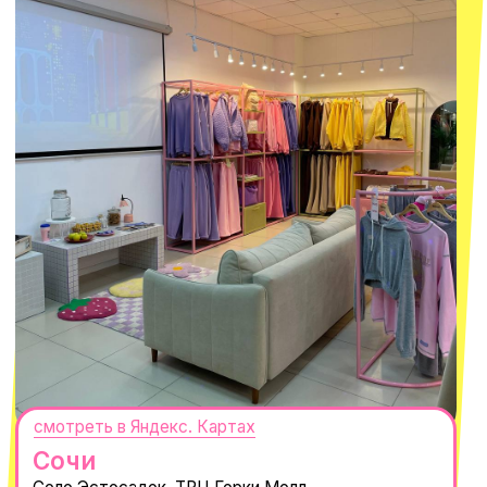
300
'
000+ подписчиков
MACROCOSM
14'000+ подписчиков в нашем Telegram-канале
О КОМПАНИИ
ПОКУПАТЕЛЯМ
Каталог
Доставка и оплата
Новости
Обмен и возврат
Наши проекты
Size guide
Наши путешествия
Оплата долями
Реквизиты
Вакансии
Магазины
КОНТАКТЫ
macrocosm_store@mail.ru
8 800 550-06-92
WhatsApp
Telegram
Политика обработки персональных
данных
Пользовательское соглашение