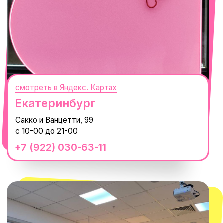
смотреть в Яндекс.Картах
Москва
ТРК «Европолис Ростокино»
ул. Проспект Мира, 211 к2
с 10-00 до 22-00
+7 (932) 602-41-15
СЕКРЕТНЫЕ ПРОМОКОДЫ, ПРИГЛАШЕНИЯ
НА МЕРОПРИЯТИЯ И АНОНСЫ НОВИНОК
РАНЬШЕ ВСЕХ
ПОДПИСАТЬСЯ
Нажимая "Подписаться", вы соглашаетесь с
Политикой обработки
персональных данных
и
Согласием на рассылку электронных
сообщений
@MACROCOSM_STORE