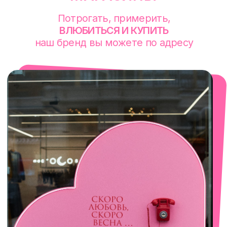
смотреть в Яндекс. Картах
Сочи
Село Эстосадок, ТРЦ Горки Молл,
Горная Карусель, 3
с 10-00 до 22-00
+7 (919) 374-04-04