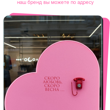
смотреть в Яндекс. Картах
Сочи
Село Эстосадок, ТРЦ Горки Молл,
Горная Карусель, 3
с 10-00 до 22-00
+7 (919) 374-04-04