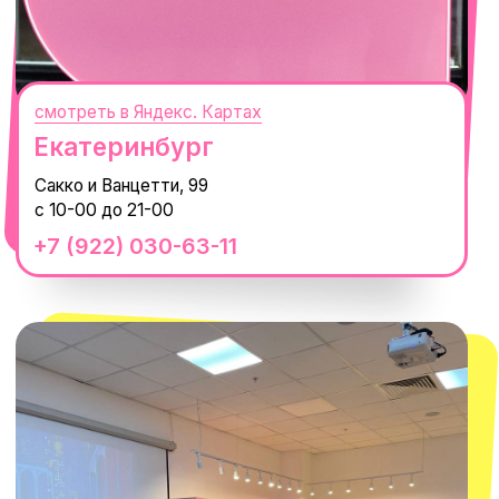
смотреть в Яндекс.Картах
Москва
ТРК «Европолис Ростокино»
ул. Проспект Мира, 211 к2
с 10-00 до 22-00
+7 (932) 602-41-15
СЕКРЕТНЫЕ ПРОМОКОДЫ, ПРИГЛАШЕНИЯ
НА МЕРОПРИЯТИЯ И АНОНСЫ НОВИНОК
РАНЬШЕ ВСЕХ
ПОДПИСАТЬСЯ
Нажимая "Подписаться", вы соглашаетесь с
Политикой обработки