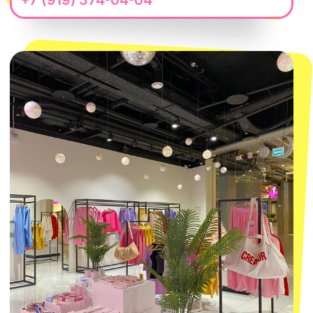
Telegram
Политика обработки персональных
данных
Пользовательское соглашение
Оферта
ИП Проворный Алексей Алексеевич
ИНН 667114098580
ОГРНИП 320665800076581
© 2021-2025 Macrocosm ®