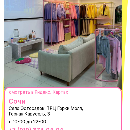
персональных данных
и
Согласием на рассылку электронных
сообщений
@MACROCOSM_STORE
300
'
000+ подписчиков
MACROCOSM
14'000+ подписчиков в нашем Telegram-канале
О КОМПАНИИ
ПОКУПАТЕЛЯМ
Каталог
Доставка и оплата
Новости
Обмен и возврат
Наши проекты
Size guide
Наши путешествия
Оплата долями
Реквизиты
Вакансии
Магазины
КОНТАКТЫ
macrocosm_store@mail.ru
8 800 550-06-92
WhatsApp