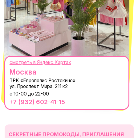
WhatsApp
Telegram
Политика обработки персональных
данных
Пользовательское соглашение
Оферта
ИП Проворный Алексей Алексеевич
ИНН 667114098580
ОГРНИП 320665800076581
© 2021-2025 Macrocosm ®