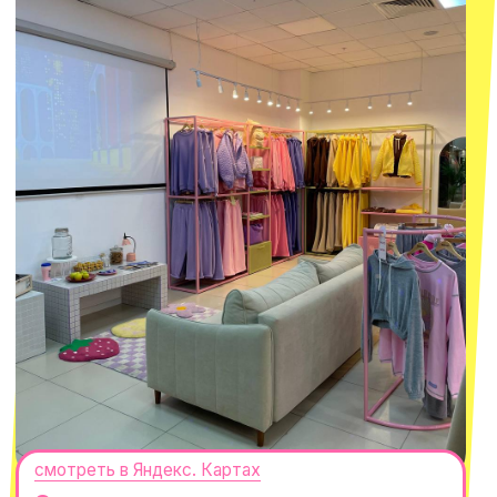
смотреть в Яндекс.Картах
Москва
ТРК «Европолис Ростокино»
ул. Проспект Мира, 211 к2
с 10-00 до 22-00
+7 (932) 602-41-15
СЕКРЕТНЫЕ ПРОМОКОДЫ, ПРИГЛАШЕНИЯ
НА МЕРОПРИЯТИЯ И АНОНСЫ НОВИНОК
РАНЬШЕ ВСЕХ
ПОДПИСАТЬСЯ