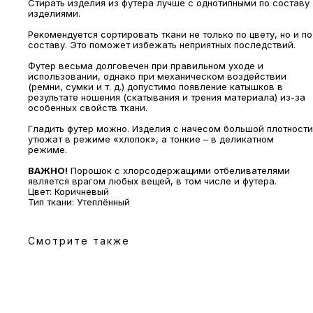
Стирать изделия из футера лучше с однотипными по составу
изделиями.
Рекомендуется сортировать ткани не только по цвету, но и по
составу. Это поможет избежать неприятных последствий.
МАГАЗИНЫ
Футер весьма долговечен при правильном уходе и
использовании, однако при механическом воздействии
Потрогать, примерить,
(ремни, сумки и т. д.) допустимо появление катышков в
ВЛЮБИТЬСЯ И КУПИТЬ
результате ношения (скатывания и трения материала) из-за
наш бренд вы можете по адресу
особенных свойств ткани.
Гладить футер можно. Изделия с начесом большой плотности
утюжат в режиме «хлопок», а тонкие – в деликатном
режиме.
ВАЖНО!
Порошок с хлорсодержащими отбеливателями
является врагом любых вещей, в том числе и футера.
Цвет: Коричневый
Тип ткани: Утеплённый
Смотрите также