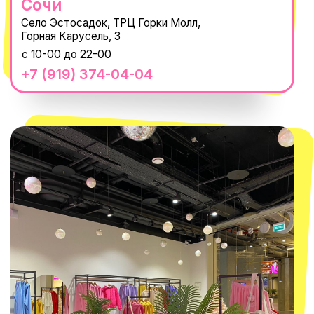
Нажимая "Подписаться", вы соглашаетесь с
Политикой обработки
персональных данных
и
Согласием на рассылку электронных
сообщений
@MACROCOSM_STORE
300
'
000+ подписчиков
MACROCOSM
14'000+ подписчиков в нашем Telegram-канале
О КОМПАНИИ
ПОКУПАТЕЛЯМ
Каталог
Доставка и оплата
Новости
Обмен и возврат
Наши проекты
Size guide
Наши путешествия
Оплата долями
Реквизиты
Вакансии
Магазины
КОНТАКТЫ
macrocosm_store@mail.ru
8 800 550-06-92