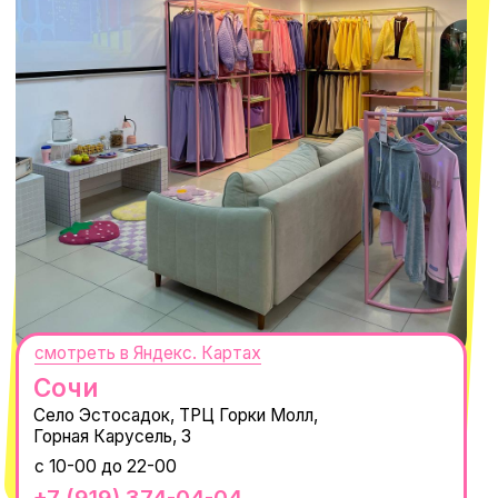
персональных данных
и
Согласием на рассылку электронных
сообщений
@MACROCOSM_STORE
300
'
000+ подписчиков
MACROCOSM
14'000+ подписчиков в нашем Telegram-канале
О КОМПАНИИ
ПОКУПАТЕЛЯМ
Каталог
Доставка и оплата
Новости
Обмен и возврат
Наши проекты
Size guide
Наши путешествия
Оплата долями
Реквизиты
Вакансии
Магазины
КОНТАКТЫ
macrocosm_store@mail.ru
8 800 550-06-92
WhatsApp