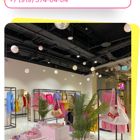
Telegram
Политика обработки персональных
данных
Пользовательское соглашение
Оферта
ИП Проворный Алексей Алексеевич
ИНН 667114098580
ОГРНИП 320665800076581
© 2021-2025 Macrocosm ®