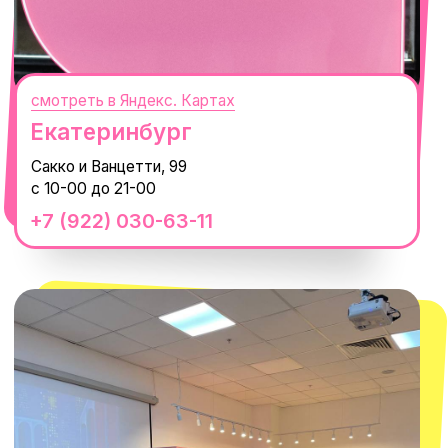
смотреть в Яндекс.Картах
Москва
ТРК «Европолис Ростокино»
ул. Проспект Мира, 211 к2
с 10-00 до 22-00
+7 (932) 602-41-15
СЕКРЕТНЫЕ ПРОМОКОДЫ, ПРИГЛАШЕНИЯ
НА МЕРОПРИЯТИЯ И АНОНСЫ НОВИНОК
РАНЬШЕ ВСЕХ
ПОДПИСАТЬСЯ
Нажимая "Подписаться", вы соглашаетесь с
Политикой обработки