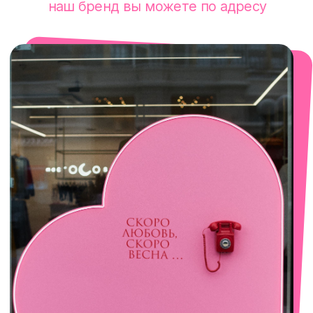
смотреть в Яндекс. Картах
Сочи
Село Эстосадок, ТРЦ Горки Молл,
Горная Карусель, 3
с 10-00 до 22-00
+7 (919) 374-04-04