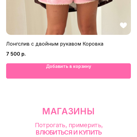
смотреть в Яндекс. Картах
Екатеринбург
Сакко и Ванцетти, 99
с 10-00 до 21-00
Лонгслив с двойным рукавом Коровка
Бр
+7 (922) 030-63-11
7 500
р.
9 
Добавить в корзину