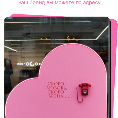
смотреть в Яндекс. Картах
Сочи
Село Эстосадок, ТРЦ Горки Молл,
Горная Карусель, 3
с 10-00 до 22-00
+7 (919) 374-04-04