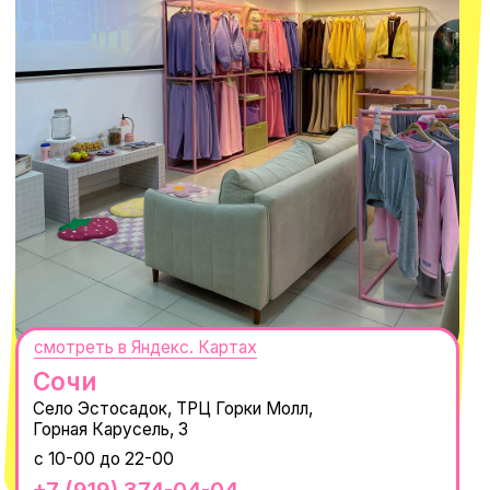
персональных данных
и
Согласием на рассылку электронных
сообщений
@MACROCOSM_STORE
300
'
000+ подписчиков
MACROCOSM
14'000+ подписчиков в нашем Telegram-канале
О КОМПАНИИ
ПОКУПАТЕЛЯМ
Каталог
Доставка и оплата
Новости
Обмен и возврат
Наши проекты
Size guide
Наши путешествия
Оплата долями
Реквизиты
Вакансии
Магазины
КОНТАКТЫ
macrocosm_store@mail.ru
8 800 550-06-92
WhatsApp