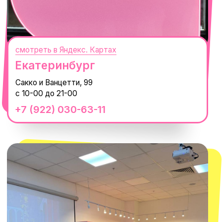
смотреть в Яндекс.Картах
Москва
ТРК «Европолис Ростокино»
ул. Проспект Мира, 211 к2
с 10-00 до 22-00
+7 (932) 602-41-15
СЕКРЕТНЫЕ ПРОМОКОДЫ, ПРИГЛАШЕНИЯ
НА МЕРОПРИЯТИЯ И АНОНСЫ НОВИНОК
РАНЬШЕ ВСЕХ
ПОДПИСАТЬСЯ
Нажимая "Подписаться", вы соглашаетесь с
Политикой обработки