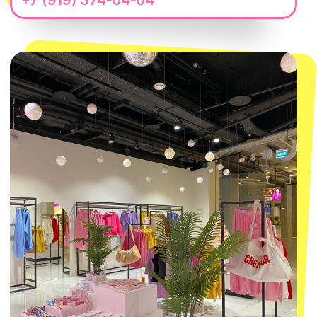
Telegram
Политика обработки персональных
данных
Пользовательское соглашение
Оферта
ИП Проворный Алексей Алексеевич
ИНН 667114098580
ОГРНИП 320665800076581
© 2021-2025 Macrocosm ®