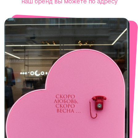
смотреть в Яндекс. Картах
Сочи
Село Эстосадок, ТРЦ Горки Молл,
Горная Карусель, 3
с 10-00 до 22-00
+7 (919) 374-04-04