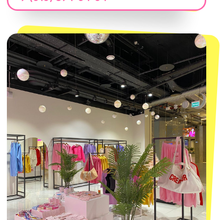
Магазины
КОНТАКТЫ
macrocosm_store@mail.ru
8 800 550-06-92
WhatsApp
Telegram
Политика обработки персональных
данных
Пользовательское соглашение
Оферта
ИП Проворный Алексей Алексеевич
ИНН 667114098580
ОГРНИП 320665800076581
© 2021-2025 Macrocosm ®