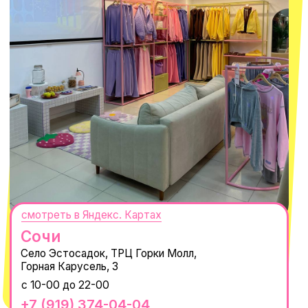
РАНЬШЕ ВСЕХ
ПОДПИСАТЬСЯ
Нажимая "Подписаться", вы соглашаетесь с
Политикой обработки
персональных данных
и
Согласием на рассылку электронных
сообщений
@MACROCOSM_STORE
300
'
000+ подписчиков
MACROCOSM
14'000+ подписчиков в нашем Telegram-канале
О КОМПАНИИ
ПОКУПАТЕЛЯМ
Каталог
Доставка и оплата
Новости
Обмен и возврат
Наши проекты
Size guide
Наши путешествия
Оплата долями
Реквизиты
Вакансии