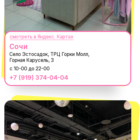
14'000+ подписчиков в нашем Telegram-канале
О КОМПАНИИ
ПОКУПАТЕЛЯМ
Каталог
Доставка и оплата
Новости
Обмен и возврат
Наши проекты
Size guide
Наши путешествия
Оплата долями
Реквизиты
Вакансии
Магазины
КОНТАКТЫ
macrocosm_store@mail.ru
8 800 550-06-92
WhatsApp
Telegram
Политика обработки персональных
данных
Пользовательское соглашение
Оферта
ИП Проворный Алексей Алексеевич
ИНН 667114098580
ОГРНИП 320665800076581