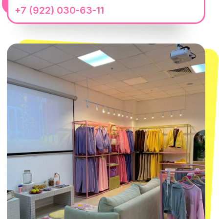
Москва
ТРК «Европолис Ростокино»
ул. Проспект Мира, 211 к2
с 10-00 до 22-00
+7 (932) 602-41-15
СЕКРЕТНЫЕ ПРОМОКОДЫ, ПРИГЛАШЕНИЯ
НА МЕРОПРИЯТИЯ И АНОНСЫ НОВИНОК
РАНЬШЕ ВСЕХ
ПОДПИСАТЬСЯ
Нажимая "Подписаться", вы соглашаетесь с
Политикой обработки
персональных данных
и
Согласием на рассылку электронных
сообщений
@MACROCOSM_STORE
300
'
000+ подписчиков
MACROCOSM