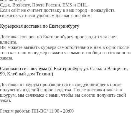
Сдэк, Boxberry, Почта России, EMS и DHL.
Если сайт не считает доставку в ваш город - пожалуйста
300
'
000+ подписчиков
свяжитесь с нами удобным для вас способом.
14'000+ подписчиков в нашем Telegram-канале
Курьерская доставка по Екатеринбургу
Оферта
Доставка товаров по Екатеринбургу производится за счет
Пользовательское соглашение
клиента.
Вы можете вызвать курьера самостоятельно к нам в офис после
Политика обработки персональных данных
того как наш менеджер свяжется с вами и сообщит о готовности
заказа.
Самовывоз из шоурума (г. Екатеринбург, ул. Сакко и Ванцетти,
99, Клубный дом Тихвин)
Доставка в шоурум производится на следующий день после
получения изделий с производства. После доставки заказа в
шоурум, мы свяжемся с вами, чтобы вы смогли получить свой
заказ.
Режим работы: ПН-ВС/ 11:00 - 20:00