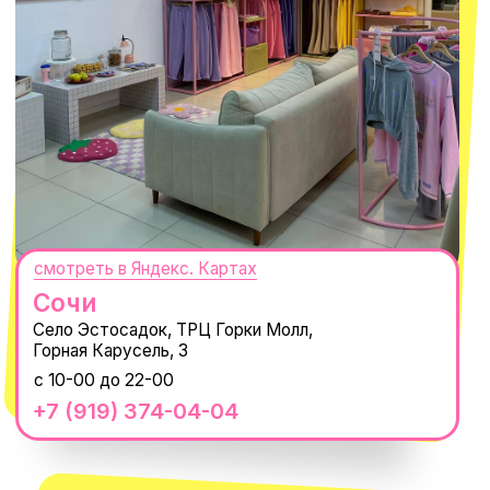
ПОДПИСАТЬСЯ
Нажимая "Подписаться", вы соглашаетесь с
Политикой обработки
персональных данных
и
Согласием на рассылку электронных
сообщений
@MACROCOSM_STORE
300
'
000+ подписчиков
MACROCOSM
14'000+ подписчиков в нашем Telegram-канале
О КОМПАНИИ
ПОКУПАТЕЛЯМ
Каталог
Доставка и оплата
Новости
Обмен и возврат
Наши проекты
Size guide
Наши путешествия
Оплата долями
Реквизиты
Вакансии
Магазины