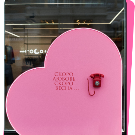
смотреть в Яндекс. Картах
Сочи
Село Эстосадок, ТРЦ Горки Молл,
Горная Карусель, 3
с 10-00 до 22-00
+7 (919) 374-04-04