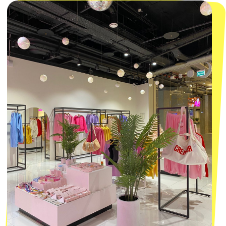
КОНТАКТЫ
macrocosm_store@mail.ru
8 800 550-06-92
WhatsApp
Telegram
Политика обработки персональных
данных
Пользовательское соглашение
Оферта
ИП Проворный Алексей Алексеевич
ИНН 667114098580
ОГРНИП 320665800076581
© 2021-2025 Macrocosm ®