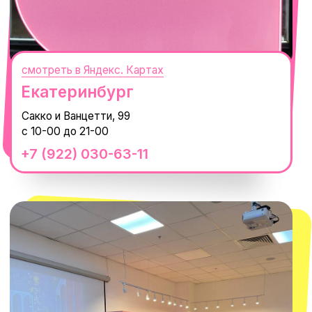
смотреть в Яндекс.Картах
Москва
ТРК «Европолис Ростокино»
ул. Проспект Мира, 211 к2
с 10-00 до 22-00
+7 (932) 602-41-15
СЕКРЕТНЫЕ ПРОМОКОДЫ, ПРИГЛАШЕНИЯ
НА МЕРОПРИЯТИЯ И АНОНСЫ НОВИНОК
РАНЬШЕ ВСЕХ
ПОДПИСАТЬСЯ
Нажимая "Подписаться", вы соглашаетесь с
Политикой обработки