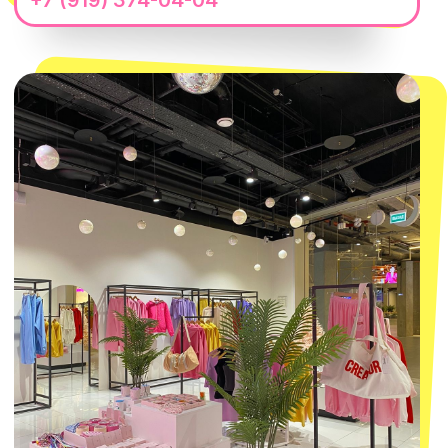
Telegram
Политика обработки персональных
данных
Пользовательское соглашение
Оферта
ИП Проворный Алексей Алексеевич
ИНН 667114098580
ОГРНИП 320665800076581
© 2021-2025 Macrocosm ®