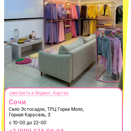
персональных данных
и
Согласием на рассылку электронных
сообщений
@MACROCOSM_STORE
300
'
000+ подписчиков
MACROCOSM
14'000+ подписчиков в нашем Telegram-канале
О КОМПАНИИ
ПОКУПАТЕЛЯМ
Каталог
Доставка и оплата
Новости
Обмен и возврат
Наши проекты
Size guide
Наши путешествия
Оплата долями
Реквизиты
Вакансии
Магазины
КОНТАКТЫ
macrocosm_store@mail.ru
8 800 550-06-92
WhatsApp