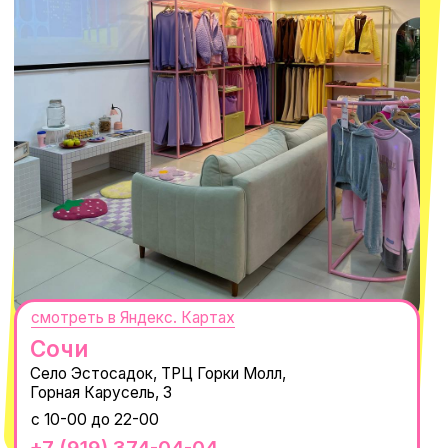
персональных данных
и
Согласием на рассылку электронных
сообщений
@MACROCOSM_STORE
300
'
000+ подписчиков
MACROCOSM
14'000+ подписчиков в нашем Telegram-канале
О КОМПАНИИ
ПОКУПАТЕЛЯМ
Каталог
Доставка и оплата
Новости
Обмен и возврат
Наши проекты
Size guide
Наши путешествия
Оплата долями
Реквизиты
Вакансии
Магазины
КОНТАКТЫ
macrocosm_store@mail.ru
8 800 550-06-92
WhatsApp