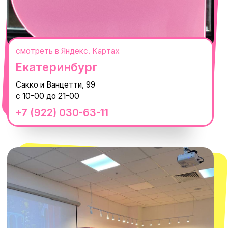
смотреть в Яндекс.Картах
Москва
ТРК «Европолис Ростокино»
ул. Проспект Мира, 211 к2
с 10-00 до 22-00
+7 (932) 602-41-15
СЕКРЕТНЫЕ ПРОМОКОДЫ, ПРИГЛАШЕНИЯ
НА МЕРОПРИЯТИЯ И АНОНСЫ НОВИНОК
РАНЬШЕ ВСЕХ
ПОДПИСАТЬСЯ
Нажимая "Подписаться", вы соглашаетесь с
Политикой обработки