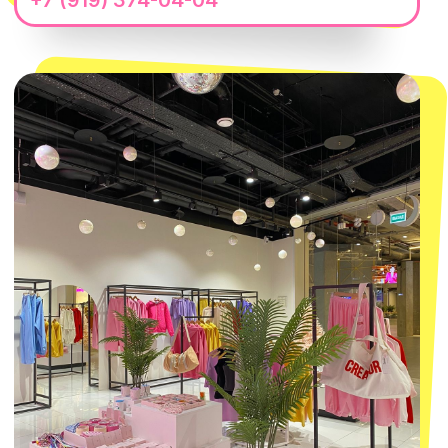
Telegram
Политика обработки персональных
данных
Пользовательское соглашение
Оферта
ИП Проворный Алексей Алексеевич
ИНН 667114098580
ОГРНИП 320665800076581
© 2021-2025 Macrocosm ®