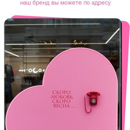
смотреть в Яндекс. Картах
Сочи
Село Эстосадок, ТРЦ Горки Молл,
Горная Карусель, 3
с 10-00 до 22-00
+7 (919) 374-04-04