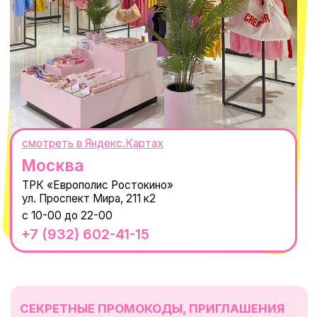
WhatsApp
Telegram
Политика обработки персональных
данных
Пользовательское соглашение
Оферта
ИП Проворный Алексей Алексеевич
ИНН 667114098580
ОГРНИП 320665800076581
© 2021-2025 Macrocosm ®