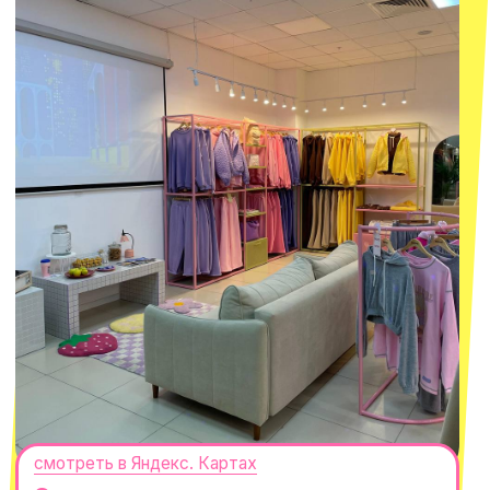
смотреть в Яндекс.Картах
Москва
ТРК «Европолис Ростокино»
ул. Проспект Мира, 211 к2
с 10-00 до 22-00
+7 (932) 602-41-15
СЕКРЕТНЫЕ ПРОМОКОДЫ, ПРИГЛАШЕНИЯ
НА МЕРОПРИЯТИЯ И АНОНСЫ НОВИНОК
РАНЬШЕ ВСЕХ
ПОДПИСАТЬСЯ