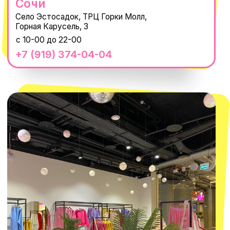
Нажимая "Подписаться", вы соглашаетесь с
Политикой обработки
персональных данных
и
Согласием на рассылку электронных
сообщений
@MACROCOSM_STORE
300
'
000+ подписчиков
MACROCOSM
14'000+ подписчиков в нашем Telegram-канале
О КОМПАНИИ
ПОКУПАТЕЛЯМ
Каталог
Доставка и оплата
Новости
Обмен и возврат
Наши проекты
Size guide
Наши путешествия
Оплата долями
Реквизиты
Вакансии
Магазины
КОНТАКТЫ
macrocosm_store@mail.ru
8 800 550-06-92