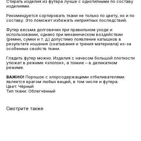
Стирать изделия из футера лучше с однотипными по составу
изделиями.
Рекомендуется сортировать ткани не только по цвету, но и по
составу. Это поможет избежать неприятных последствий.
МАГАЗИНЫ
Футер весьма долговечен при правильном уходе и
использовании, однако при механическом воздействии
Потрогать, примерить,
(ремни, сумки и т. д.) допустимо появление катышков в
ВЛЮБИТЬСЯ И КУПИТЬ
результате ношения (скатывания и трения материала) из-за
наш бренд вы можете по адресу
особенных свойств ткани.
Гладить футер можно. Изделия с начесом большой плотности
утюжат в режиме «хлопок», а тонкие – в деликатном
режиме.
ВАЖНО!
Порошок с хлорсодержащими отбеливателями
является врагом любых вещей, в том числе и футера.
Цвет: Чёрный
Тип ткани: Облегчённый
Смотрите также