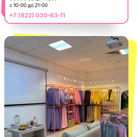
смотреть в Яндекс.Картах
Москва
ТРК «Европолис Ростокино»
ул. Проспект Мира, 211 к2
с 10-00 до 22-00
+7 (932) 602-41-15
СЕКРЕТНЫЕ ПРОМОКОДЫ, ПРИГЛАШЕНИЯ
НА МЕРОПРИЯТИЯ И АНОНСЫ НОВИНОК
РАНЬШЕ ВСЕХ
ПОДПИСАТЬСЯ
Нажимая "Подписаться", вы соглашаетесь с
Политикой обработки
персональных данных
и
Согласием на рассылку электронных
сообщений
@MACROCOSM_STORE
300
'
000+ подписчиков