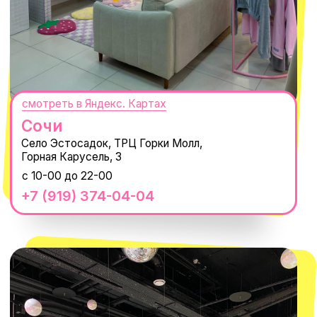
MACROCOSM
14'000+ подписчиков в нашем Telegram-канале
О КОМПАНИИ
ПОКУПАТЕЛЯМ
Каталог
Доставка и оплата
Новости
Обмен и возврат
Наши проекты
Size guide
Наши путешествия
Оплата долями
Реквизиты
Вакансии
Магазины
КОНТАКТЫ
macrocosm_store@mail.ru
8 800 550-06-92
WhatsApp
Telegram
Политика обработки персональных
данных
Пользовательское соглашение
Оферта
ИП Проворный Алексей Алексеевич
ИНН 667114098580