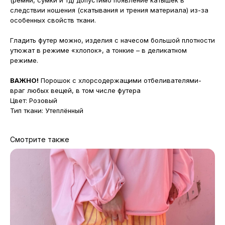
(ремни, сумки и тд) допустимо появление катышек в
следствии ношения (скатывания и трения материала) из-за
особенных свойств ткани.
Гладить футер можно, изделия с начесом большой плотности
утюжат в режиме «хлопок», а тонкие – в деликатном
режиме.
ВАЖНО!
Порошок с хлорсодержащими отбеливателями-
враг любых вещей, в том числе футера
Цвет: Розовый
Тип ткани: Утеплённый
Смотрите также
МАГАЗИНЫ
Потрогать, примерить,
ВЛЮБИТЬСЯ И КУПИТЬ