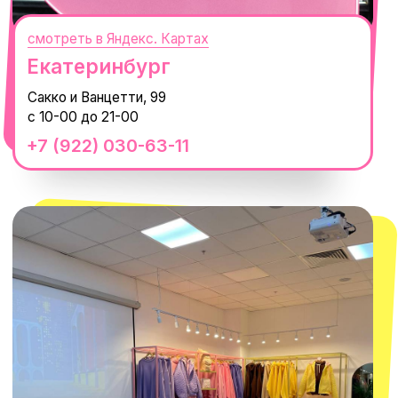
смотреть в Яндекс.Картах
Москва
ТРК «Европолис Ростокино»
ул. Проспект Мира, 211 к2
с 10-00 до 22-00
+7 (932) 602-41-15
СЕКРЕТНЫЕ ПРОМОКОДЫ, ПРИГЛАШЕНИЯ
НА МЕРОПРИЯТИЯ И АНОНСЫ НОВИНОК
РАНЬШЕ ВСЕХ
ПОДПИСАТЬСЯ
Нажимая "Подписаться", вы соглашаетесь с
Политикой обработки
персональных данных
и
Согласием на рассылку электронных
сообщений