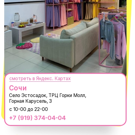
@MACROCOSM_STORE
300
'
000+ подписчиков
MACROCOSM
14'000+ подписчиков в нашем Telegram-канале
О КОМПАНИИ
ПОКУПАТЕЛЯМ
Каталог
Доставка и оплата
Новости
Обмен и возврат
Наши проекты
Size guide
Наши путешествия
Оплата долями
Реквизиты
Вакансии
Магазины
КОНТАКТЫ
macrocosm_store@mail.ru
8 800 550-06-92
WhatsApp
Telegram