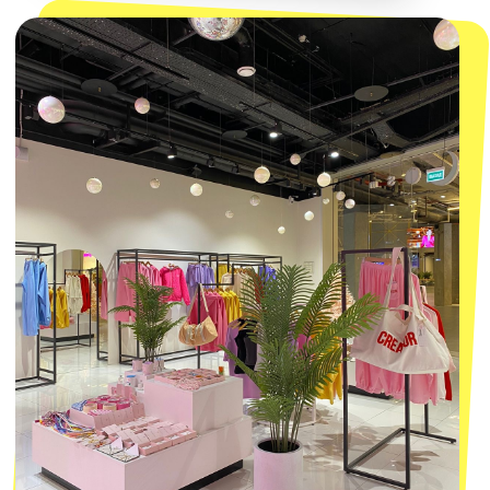
Политика обработки персональных
данных
Пользовательское соглашение
Оферта
ИП Проворный Алексей Алексеевич
ИНН 667114098580
ОГРНИП 320665800076581
© 2021-2025 Macrocosm ®