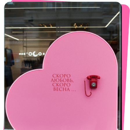
смотреть в Яндекс. Картах
Сочи
Село Эстосадок, ТРЦ Горки Молл,
Горная Карусель, 3
с 10-00 до 22-00
+7 (919) 374-04-04