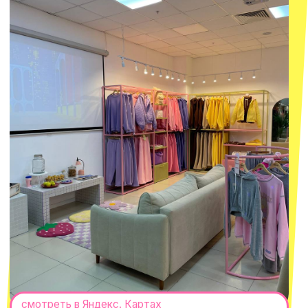
смотреть в Яндекс.Картах
Москва
ТРК «Европолис Ростокино»
ул. Проспект Мира, 211 к2
с 10-00 до 22-00
+7 (932) 602-41-15
СЕКРЕТНЫЕ ПРОМОКОДЫ, ПРИГЛАШЕНИЯ
НА МЕРОПРИЯТИЯ И АНОНСЫ НОВИНОК
РАНЬШЕ ВСЕХ
ПОДПИСАТЬСЯ