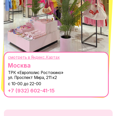
WhatsApp
Telegram
Политика обработки персональных
данных
Пользовательское соглашение
Оферта
ИП Проворный Алексей Алексеевич
ИНН 667114098580
ОГРНИП 320665800076581
© 2021-2025 Macrocosm ®