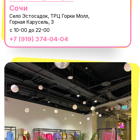
Нажимая "Подписаться", вы соглашаетесь с
Политикой обработки
персональных данных
и
Согласием на рассылку электронных
сообщений
@MACROCOSM_STORE
300
'
000+ подписчиков
MACROCOSM
14'000+ подписчиков в нашем Telegram-канале
О КОМПАНИИ
ПОКУПАТЕЛЯМ
Каталог
Доставка и оплата
Новости
Обмен и возврат
Наши проекты
Size guide
Наши путешествия
Оплата долями
Реквизиты
Вакансии
Магазины
КОНТАКТЫ
macrocosm_store@mail.ru
8 800 550-06-92