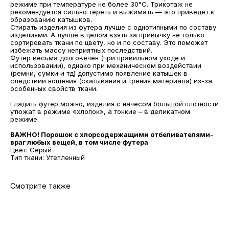
режиме при температуре не более 30°С. Трикотаж не
рекомендуется сильно тереть и выжимать — это приведёт к
образованию катышков.
Стирать изделия из футера лучше с однотипными по составу
изделиями. А лучше в целом взять за привычку не только
сортировать ткани по цвету, но и по составу. Это поможет
МАГАЗИНЫ
избежать массу неприятных последствий.
Футер весьма долговечен (при правильном уходе и
Потрогать, примерить,
использовании), однако при механическом воздействии
ВЛЮБИТЬСЯ И КУПИТЬ
(ремни, сумки и тд) допустимо появление катышек в
следствии ношения (скатывания и трения материала) из-за
наш бренд вы можете по адресу
особенных свойств ткани.
Гладить футер можно, изделия с начесом большой плотности
утюжат в режиме «хлопок», а тонкие – в деликатном
режиме.
ВАЖНО! Порошок с хлорсодержащими отбеливателями-
враг любых вещей, в том числе футера
Цвет: Серый
Тип ткани: Утепленный
Смотрите также