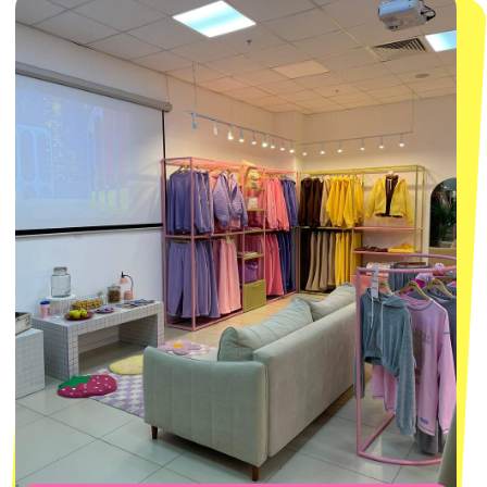
ПОДПИСАТЬСЯ
Нажимая "Подписаться", вы соглашаетесь с
Политикой обработки
персональных данных
и
Согласием на рассылку электронных
сообщений
@MACROCOSM_STORE
300
'
000+ подписчиков
MACROCOSM
14'000+ подписчиков в нашем Telegram-канале
О КОМПАНИИ
ПОКУПАТЕЛЯМ
Каталог
Доставка и оплата
Новости
Обмен и возврат
Наши проекты
Size guide
Наши путешествия
Оплата долями
Реквизиты
Вакансии
Магазины