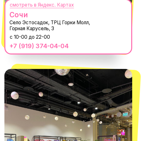
КОНТАКТЫ
macrocosm_store@mail.ru
8 800 550-06-92
WhatsApp
Telegram
Политика обработки персональных
данных
Пользовательское соглашение
Оферта
ИП Проворный Алексей Алексеевич
ИНН 667114098580
ОГРНИП 320665800076581
© 2021-2025 Macrocosm ®