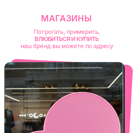
смотреть в Яндекс. Картах
Сочи
Село Эстосадок, ТРЦ Горки Молл,
Горная Карусель, 3
с 10-00 до 22-00
+7 (919) 374-04-04