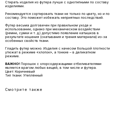
Стирать изделия из футера лучше с однотипными по составу
изделиями.
Рекомендуется сортировать ткани не только по цвету, но и по
составу. Это поможет избежать неприятных последствий.
МАГАЗИНЫ
Футер весьма долговечен при правильном уходе и
использовании, однако при механическом воздействии
Потрогать, примерить,
(ремни, сумки и т. д.) допустимо появление катышков в
ВЛЮБИТЬСЯ И КУПИТЬ
результате ношения (скатывания и трения материала) из-за
наш бренд вы можете по адресу
особенных свойств ткани.
Гладить футер можно. Изделия с начесом большой плотности
утюжат в режиме «хлопок», а тонкие – в деликатном
режиме.
ВАЖНО!
Порошок с хлорсодержащими отбеливателями
является врагом любых вещей, в том числе и футера.
Цвет: Коричневый
Тип ткани: Утеплённый
Смотрите также