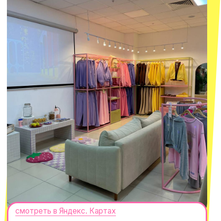
смотреть в Яндекс.Картах
Москва
ТРК «Европолис Ростокино»
ул. Проспект Мира, 211 к2
с 10-00 до 22-00
+7 (932) 602-41-15
СЕКРЕТНЫЕ ПРОМОКОДЫ, ПРИГЛАШЕНИЯ
НА МЕРОПРИЯТИЯ И АНОНСЫ НОВИНОК
РАНЬШЕ ВСЕХ
ПОДПИСАТЬСЯ