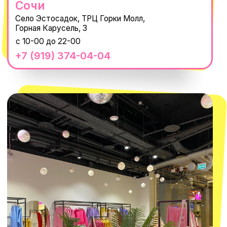
Нажимая "Подписаться", вы соглашаетесь с
Политикой обработки
персональных данных
и
Согласием на рассылку электронных
сообщений
@MACROCOSM_STORE
300
'
000+ подписчиков
MACROCOSM
14'000+ подписчиков в нашем Telegram-канале
О КОМПАНИИ
ПОКУПАТЕЛЯМ
Каталог
Доставка и оплата
Новости
Обмен и возврат
Наши проекты
Size guide
Наши путешествия
Оплата долями
Реквизиты
Вакансии
Магазины
КОНТАКТЫ
macrocosm_store@mail.ru
8 800 550-06-92