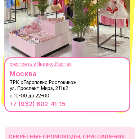
WhatsApp
Telegram
Политика обработки персональных
данных
Пользовательское соглашение
Оферта
ИП Проворный Алексей Алексеевич
ИНН 667114098580
ОГРНИП 320665800076581
© 2021-2025 Macrocosm ®