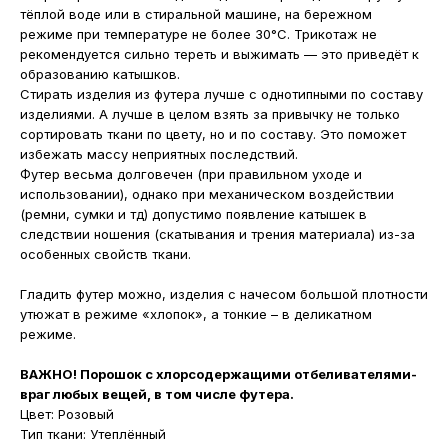
тёплой воде или в стиральной машине, на бережном
режиме при температуре не более 30°С. Трикотаж не
рекомендуется сильно тереть и выжимать — это приведёт к
образованию катышков.
Стирать изделия из футера лучше с однотипными по составу
изделиями. А лучше в целом взять за привычку не только
сортировать ткани по цвету, но и по составу. Это поможет
избежать массу неприятных последствий.
Футер весьма долговечен (при правильном уходе и
использовании), однако при механическом воздействии
(ремни, сумки и тд) допустимо появление катышек в
следствии ношения (скатывания и трения материала) из-за
особенных свойств ткани.
Гладить футер можно, изделия с начесом большой плотности
утюжат в режиме «хлопок», а тонкие – в деликатном
режиме.
ВАЖНО! Порошок с хлорсодержащими отбеливателями-
враг любых вещей, в том числе футера.
Цвет: Розовый
Тип ткани: Утеплённый