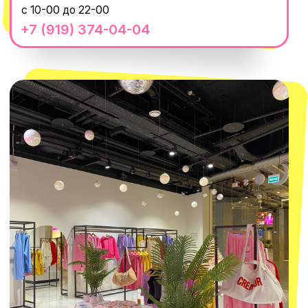
8 800 550-06-92
WhatsApp
Telegram
Политика обработки персональных
данных
Пользовательское соглашение
Оферта
ИП Проворный Алексей Алексеевич
ИНН 667114098580
ОГРНИП 320665800076581
© 2021-2025 Macrocosm ®