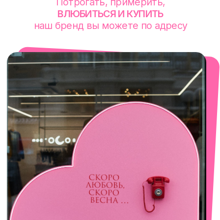
смотреть в Яндекс. Картах
Сочи
Село Эстосадок, ТРЦ Горки Молл,
Горная Карусель, 3
с 10-00 до 22-00
+7 (919) 374-04-04