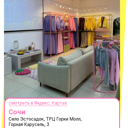
Нажимая "Подписаться", вы соглашаетесь с
Политикой обработки
персональных данных
и
Согласием на рассылку электронных
сообщений
@MACROCOSM_STORE
300
'
000+ подписчиков
MACROCOSM
14'000+ подписчиков в нашем Telegram-канале
О КОМПАНИИ
ПОКУПАТЕЛЯМ
Каталог
Доставка и оплата
Новости
Обмен и возврат
Наши проекты
Size guide
Наши путешествия
Оплата долями
Реквизиты
Вакансии
Магазины
КОНТАКТЫ
macrocosm_store@mail.ru