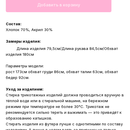
Добавить в корзину
Состав:
Хлопок 70%, Акрил 30%
Замеры изделия:
OS
Длина изделия 79,5см/Длина рукава 84,5см/Обхват
изделия 180см
Параметры модели:
рост 173см обхват груди 86см, обхват талии 63см, обхват
бедер 92см.
Уход за изделием:
Стирка трикотажных изделий должна проводиться вручную в
тёплой воде или в стиральной машине, на бережном
режиме при температуре не более 30°С. Трикотаж не
рекомендуется сильно тереть и выжимать — это приведёт к
образованию катышков.
Стирать изделия из футера лучше с однотипными по составу
изделиями. А лучше в целом взять за привычку не только