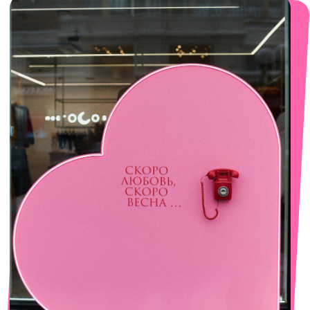
смотреть в Яндекс. Картах
Сочи
Село Эстосадок, ТРЦ Горки Молл,
Горная Карусель, 3
с 10-00 до 22-00
+7 (919) 374-04-04