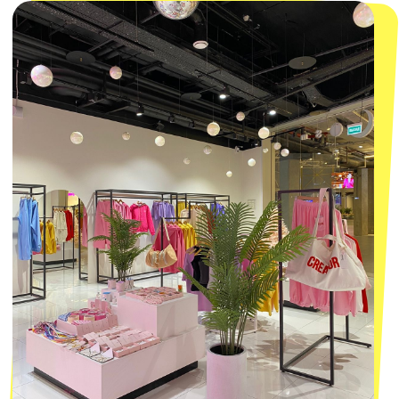
данных
Пользовательское соглашение
Оферта
ИП Проворный Алексей Алексеевич
ИНН 667114098580
ОГРНИП 320665800076581
© 2021-2025 Macrocosm ®