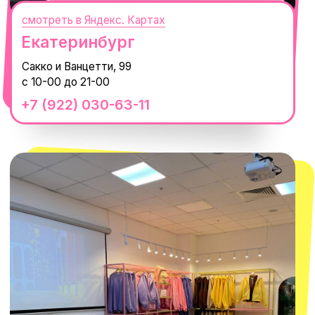
смотреть в Яндекс.Картах
Москва
ТРК «Европолис Ростокино»
ул. Проспект Мира, 211 к2
с 10-00 до 22-00
+7 (932) 602-41-15
СЕКРЕТНЫЕ ПРОМОКОДЫ, ПРИГЛАШЕНИЯ
НА МЕРОПРИЯТИЯ И АНОНСЫ НОВИНОК
РАНЬШЕ ВСЕХ
ПОДПИСАТЬСЯ
Нажимая "Подписаться", вы соглашаетесь с
Политикой обработки
персональных данных
и
Согласием на рассылку электронных
сообщений