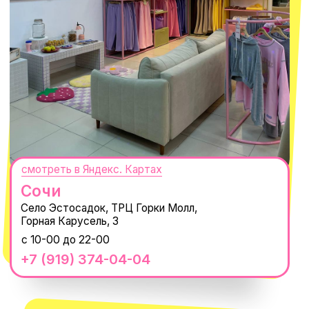
@MACROCOSM_STORE
300
'
000+ подписчиков
MACROCOSM
14'000+ подписчиков в нашем Telegram-канале
О КОМПАНИИ
ПОКУПАТЕЛЯМ
Каталог
Доставка и оплата
Новости
Обмен и возврат
Наши проекты
Size guide
Наши путешествия
Оплата долями
Реквизиты
Вакансии
Магазины
КОНТАКТЫ
macrocosm_store@mail.ru
8 800 550-06-92
WhatsApp
Telegram
Политика обработки персональных