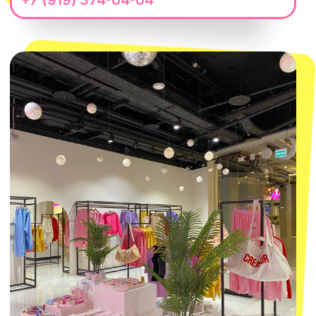
Telegram
Политика обработки персональных
данных
Пользовательское соглашение
Оферта
ИП Проворный Алексей Алексеевич
ИНН 667114098580
ОГРНИП 320665800076581
© 2021-2025 Macrocosm ®