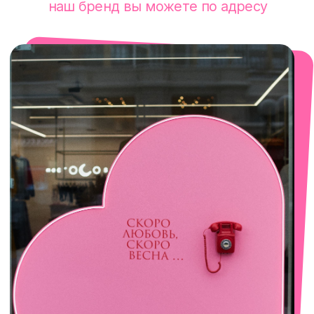
смотреть в Яндекс. Картах
Сочи
Село Эстосадок, ТРЦ Горки Молл,
Горная Карусель, 3
с 10-00 до 22-00
+7 (919) 374-04-04