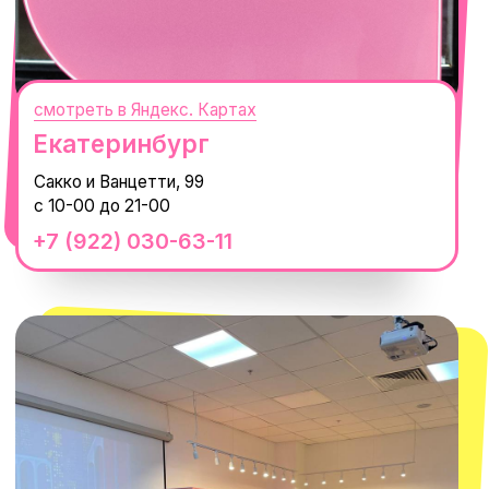
смотреть в Яндекс.Картах
Москва
ТРК «Европолис Ростокино»
ул. Проспект Мира, 211 к2
с 10-00 до 22-00
+7 (932) 602-41-15
СЕКРЕТНЫЕ ПРОМОКОДЫ, ПРИГЛАШЕНИЯ
НА МЕРОПРИЯТИЯ И АНОНСЫ НОВИНОК
РАНЬШЕ ВСЕХ
ПОДПИСАТЬСЯ
Нажимая "Подписаться", вы соглашаетесь с
Политикой обработки