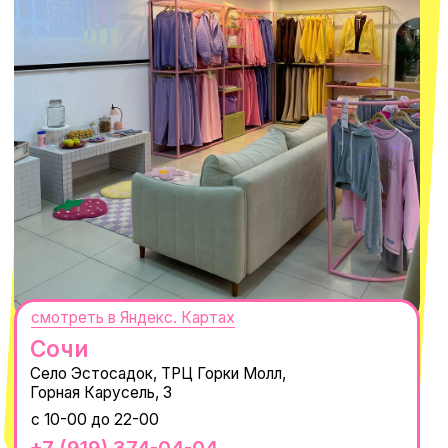
персональных данных
и
Согласием на рассылку электронных
сообщений
@MACROCOSM_STORE
300
'
000+ подписчиков
MACROCOSM
14'000+ подписчиков в нашем Telegram-канале
О КОМПАНИИ
ПОКУПАТЕЛЯМ
Каталог
Доставка и оплата
Новости
Обмен и возврат
Наши проекты
Size guide
Наши путешествия
Оплата долями
Реквизиты
Вакансии
Магазины
КОНТАКТЫ
macrocosm_store@mail.ru
8 800 550-06-92
WhatsApp