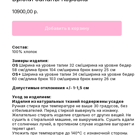
10900,00
р.
Добавить в корзину
Состав:
100% хлопок
Замеры изделия:
OS
Ширина на уровне талии 32 см/ширина на уровне бедер
58 см/длина брюк 104 см/ширина брюк внизу 25 см
OS+
Ширина на уровне талии 34 см/ширина на уровне бедер
60 см/длина брюк 103 см/ширина брюк внизу 26 см
Допустимые отклонения +/- 1-1,5 см
Уход за изделием:
Изделия из натуральных тканей подвержены усадке
Ручная стирка при температуре не выше 30 градусов, без
МАГАЗИНЫ
отбеливателей. Перед стиркой вывернуть на изнанку.
Желательно стирать изделие отдельно от других вещей. Не
Потрогать, примерить,
сушить в стиральной машине, не выкручивать. Сушить вдали
ВЛЮБИТЬСЯ И КУПИТЬ
от солнечных лучей, в противном случае изделие выгорает и
наш бренд вы можете по адресу
теряет цвет.
Утюжить при температуре до 140°С с изнаночной стороны.