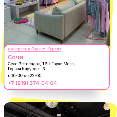
ТРК «Европолис Ростокино»
ул. Проспект Мира, 211 к2
с 10-00 до 22-00
+7 (932) 602-41-15
СЕКРЕТНЫЕ ПРОМОКОДЫ, ПРИГЛАШЕНИЯ
НА МЕРОПРИЯТИЯ И АНОНСЫ НОВИНОК
РАНЬШЕ ВСЕХ
ПОДПИСАТЬСЯ
Нажимая "Подписаться", вы соглашаетесь с
Политикой обработки
персональных данных
и
Согласием на рассылку электронных
сообщений
@MACROCOSM_STORE
300
'
000+ подписчиков
MACROCOSM
14'000+ подписчиков в нашем Telegram-канале