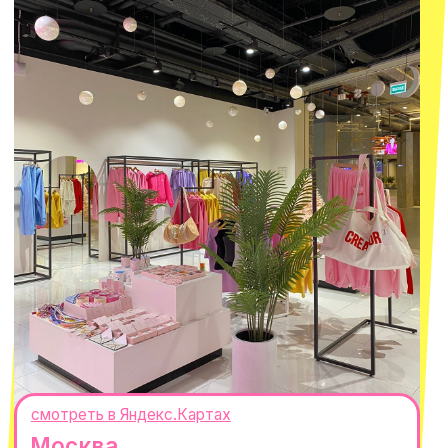
О КОМПАНИИ
ПОКУПАТЕЛЯМ
Каталог
Доставка и оплата
Новости
Обмен и возврат
Наши проекты
Size guide
Наши путешествия
Оплата долями
Реквизиты
Вакансии
Магазины
КОНТАКТЫ
macrocosm_store@mail.ru
8 800 550-06-92
WhatsApp
Telegram
Политика обработки персональных
данных
Пользовательское соглашение
Оферта
ИП Проворный Алексей Алексеевич
ИНН 667114098580
ОГРНИП 320665800076581