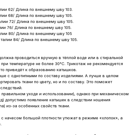
лии 62/ Длина по внешнему шву 103.
лии 68/ Длина по внешнему шву 105.
алии 72/ Длина по внешнему шву 105.
лии 76/ Длина по внешнему шву 105.
алии 80/ Длина по внешнему шву 105
 талии 84/ Длина по внешнему шву 105.
олжна проводиться вручную в тёплой воде или в стиральной
при температуре не более 30°С. Трикотаж не рекомендуется
то приведёт к образованию катышков.
чше с однотипными по составу изделиями. А лучше в целом
ортировать ткани по цвету, но и по составу. Это поможет
оследствий.
 правильном уходе и использовании), однако при механическом
тд) допустимо появление катышек в следствии ношения
а) из-за особенных свойств ткани.
 с начесом большой плотности утюжат в режиме «хлопок», а
.