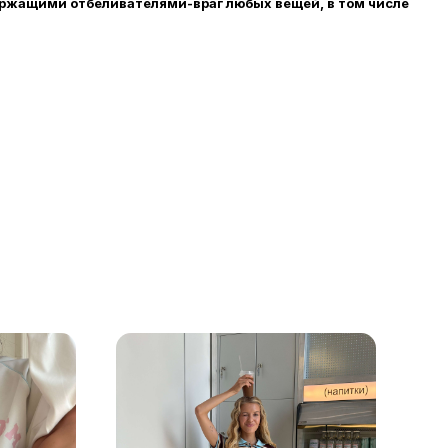
ржащими отбеливателями-враг любых вещей, в том числе