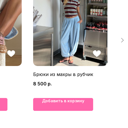
Брюки из махры в рубчик
Фут
кон
8 500
р.
3 9
Добавить в корзину