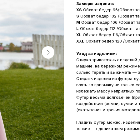
Замеры изделия:
XS
Обхват бедер 96/Обхват та
S
Обхват бедер 102 /Обхват та
M
Обхват бедер 106 /Обхват т
L
Обхват бедер 112 /Обхват та
XL
Обхват бедер 116/Обхват т
XXL
Обхват бедер 120 /Обхват
Уход за изделием:
Стирка трикотажных изделий д
машине, на бережном режиме 
сильно тереть и выжимать — э
Стирать изделия из футера лу
взять за привычку не только с
избежать массу неприятных п
Футер весьма долговечен (при
воздействии (ремни, сумки и 
(скатывания и трения материал
Гладить футер можно, изделия
тонкие – в деликатном режиме