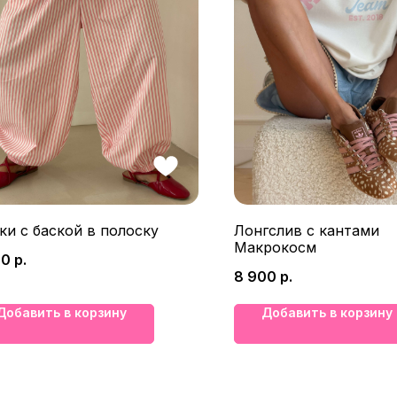
и с баской в полоску
Лонгслив с кантами
Макрокосм
00
р.
8 900
р.
Добавить в корзину
Добавить в корзину