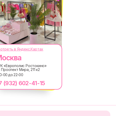
ОКОДЫ, ПРИГЛАШЕНИЯ НА
отреть в Яндекс.Картах
АНОНСЫ НОВИНОК РАНЬШЕ ВСЕХ
осква
ПОДПИСАТЬСЯ
К «Европолис Ростокино»
. Проспект Мира, 211 к2
лашаетесь с
Политикой обработки персональных
10-00 до 22-00
ку электронных сообщений
7 (932) 602-41-15
RE
MACROCOSM
14'000+ подписчиков в
в
нашем Telegram-канале