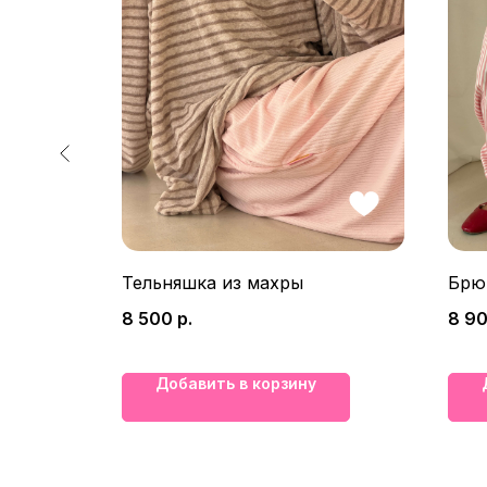
Тельняшка из махры
Брюк
8 500
р.
8 9
Добавить в корзину