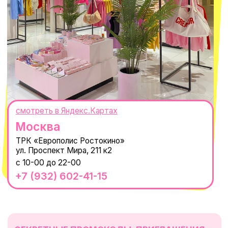
WhatsApp
Telegram
Политика обработки персональных
данных
Пользовательское соглашение
Оферта
ИП Проворный Алексей Алексеевич
ИНН 667114098580
ОГРНИП 320665800076581
© 2021-2025 Macrocosm ®