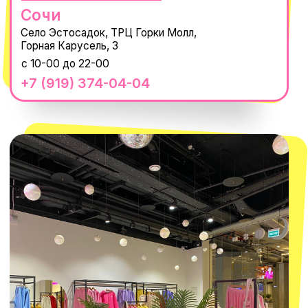
Нажимая "Подписаться", вы соглашаетесь с
Политикой обработки
персональных данных
и
Согласием на рассылку электронных
сообщений
@MACROCOSM_STORE
300
'
000+ подписчиков
MACROCOSM
14'000+ подписчиков в нашем Telegram-канале
О КОМПАНИИ
ПОКУПАТЕЛЯМ
Каталог
Доставка и оплата
Новости
Обмен и возврат
Наши проекты
Size guide
Наши путешествия
Оплата долями
Реквизиты
Вакансии
Магазины
КОНТАКТЫ
macrocosm_store@mail.ru
8 800 550-06-92