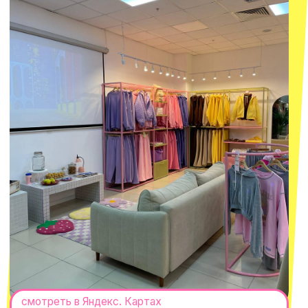
смотреть в Яндекс.Картах
Москва
ТРК «Европолис Ростокино»
ул. Проспект Мира, 211 к2
с 10-00 до 22-00
+7 (932) 602-41-15
СЕКРЕТНЫЕ ПРОМОКОДЫ, ПРИГЛАШЕНИЯ
НА МЕРОПРИЯТИЯ И АНОНСЫ НОВИНОК
РАНЬШЕ ВСЕХ
ПОДПИСАТЬСЯ