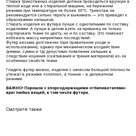
Стирка трикотажных изделий должна проводиться вручную в
тёплой воде или в стиральной машине, на бережном
режиме при температуре не более 30°С. Трикотаж не
рекомендуется сильно тереть и выжимать — это приведёт к
образованию катышков.
Стирать изделия из футера лучше с однотипными по составу
МАГАЗИНЫ
изделиями. А лучше в целом взять за привычку не только
сортировать ткани по цвету, но и по составу. Это поможет
Потрогать, примерить,
избежать массу неприятных последствий.
ВЛЮБИТЬСЯ И КУПИТЬ
Футер весьма долговечен (при правильном уходе и
использовании), однако при механическом воздействии
наш бренд вы можете по адресу
(ремни, сумки и тд) допустимо появление катышек в
следствии ношения (скатывания и трения материала) из-за
особенных свойств ткани.
Гладить футер можно, изделия с начесом большой плотности
утюжат в режиме «хлопок», а тонкие – в деликатном
режиме.
ВАЖНО! Порошок с хлорсодержащими отбеливателями-
враг любых вещей, в том числе футера.
Смотрите также