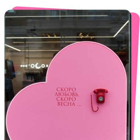
смотреть в Яндекс. Картах
Сочи
Село Эстосадок, ТРЦ Горки Молл,
Горная Карусель, 3
с 10-00 до 22-00
+7 (919) 374-04-04