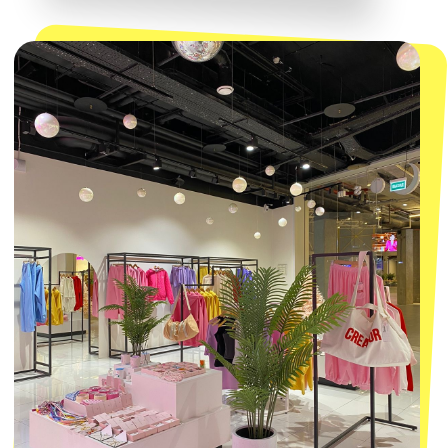
КОНТАКТЫ
macrocosm_store@mail.ru
8 800 550-06-92
WhatsApp
Telegram
Политика обработки персональных
данных
Пользовательское соглашение
Оферта
ИП Проворный Алексей Алексеевич
ИНН 667114098580
ОГРНИП 320665800076581
© 2021-2025 Macrocosm ®