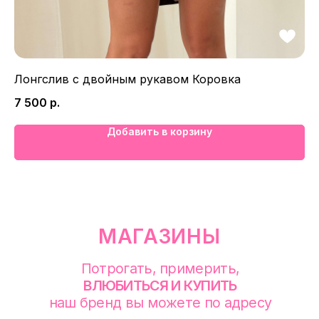
Лонгслив с двойным рукавом Коровка
Ху
7 500
р.
8 
смотреть в Яндекс. Картах
Добавить в корзину
Екатеринбург
Сакко и Ванцетти, 99
с 10-00 до 21-00
+7 (922) 030-63-11