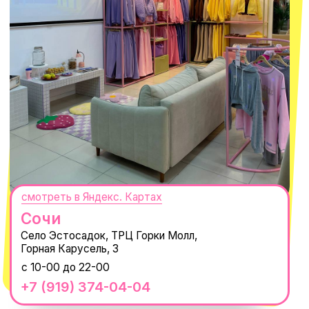
ПОДПИСАТЬСЯ
Нажимая "Подписаться", вы соглашаетесь с
Политикой обработки
персональных данных
и
Согласием на рассылку электронных
сообщений
@MACROCOSM_STORE
300
'
000+ подписчиков
MACROCOSM
14'000+ подписчиков в нашем Telegram-канале
О КОМПАНИИ
ПОКУПАТЕЛЯМ
Каталог
Доставка и оплата
Новости
Обмен и возврат
Наши проекты
Size guide
Наши путешествия
Оплата долями
Реквизиты
Вакансии
Магазины