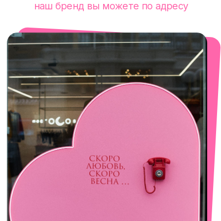
смотреть в Яндекс. Картах
Сочи
Село Эстосадок, ТРЦ Горки Молл,
Горная Карусель, 3
с 10-00 до 22-00
+7 (919) 374-04-04