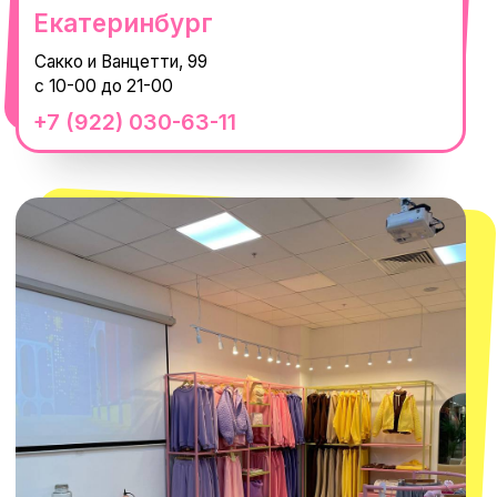
смотреть в Яндекс.Картах
Москва
ТРК «Европолис Ростокино»
ул. Проспект Мира, 211 к2
с 10-00 до 22-00
+7 (932) 602-41-15
СЕКРЕТНЫЕ ПРОМОКОДЫ, ПРИГЛАШЕНИЯ
НА МЕРОПРИЯТИЯ И АНОНСЫ НОВИНОК
РАНЬШЕ ВСЕХ
ПОДПИСАТЬСЯ
Нажимая "Подписаться", вы соглашаетесь с
Политикой обработки
персональных данных
и
Согласием на рассылку электронных
сообщений
@MACROCOSM_STORE
300
'
000+ подписчиков