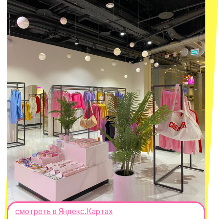
ИП Проворный Алексей Алексеевич
ИНН 667114098580
ОГРНИП 320665800076581
© 2021-2025 Macrocosm ®