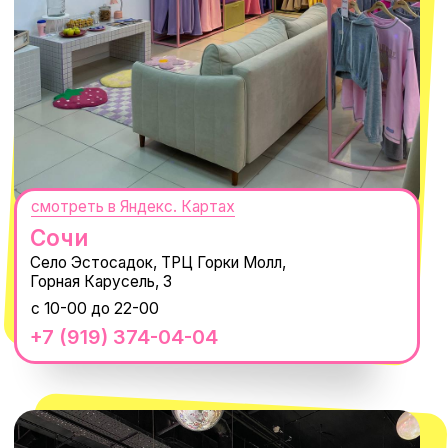
MACROCOSM
14'000+ подписчиков в нашем Telegram-канале
О КОМПАНИИ
ПОКУПАТЕЛЯМ
Каталог
Доставка и оплата
Новости
Обмен и возврат
Наши проекты
Size guide
Наши путешествия
Оплата долями
Реквизиты
Вакансии
Магазины
КОНТАКТЫ
macrocosm_store@mail.ru
8 800 550-06-92
WhatsApp
Telegram
Политика обработки персональных
данных
Пользовательское соглашение
Оферта