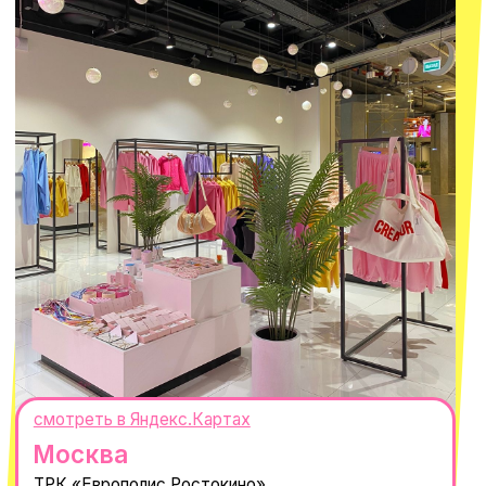
ИНН 667114098580
ОГРНИП 320665800076581
© 2021-2025 Macrocosm ®