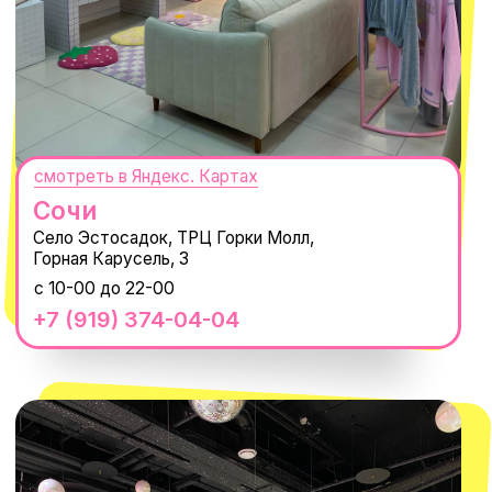
MACROCOSM
14'000+ подписчиков в нашем Telegram-канале
О КОМПАНИИ
ПОКУПАТЕЛЯМ
Каталог
Доставка и оплата
Новости
Обмен и возврат
Наши проекты
Size guide
Наши путешествия
Оплата долями
Реквизиты
Вакансии
Магазины
КОНТАКТЫ
macrocosm_store@mail.ru
8 800 550-06-92
WhatsApp
Telegram
Политика обработки персональных
данных
Пользовательское соглашение
Оферта
ИП Проворный Алексей Алексеевич