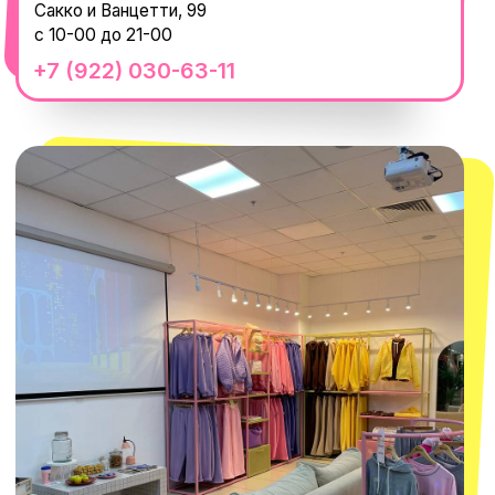
смотреть в Яндекс.Картах
Москва
ТРК «Европолис Ростокино»
ул. Проспект Мира, 211 к2
с 10-00 до 22-00
+7 (932) 602-41-15
СЕКРЕТНЫЕ ПРОМОКОДЫ, ПРИГЛАШЕНИЯ
НА МЕРОПРИЯТИЯ И АНОНСЫ НОВИНОК
РАНЬШЕ ВСЕХ
ПОДПИСАТЬСЯ
Нажимая "Подписаться", вы соглашаетесь с
Политикой обработки
персональных данных
и
Согласием на рассылку электронных
сообщений
@MACROCOSM_STORE
300
'
000+ подписчиков