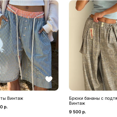
ты Винтаж
Брюки бананы с подт
Винтаж
00
р.
9 500
р.