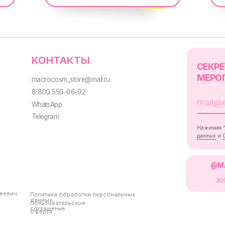
@MACROCOSM_STO
300
'
000+ подписчико
Политика обработки персональных
данных
Пользовательское
соглашение
Оферта