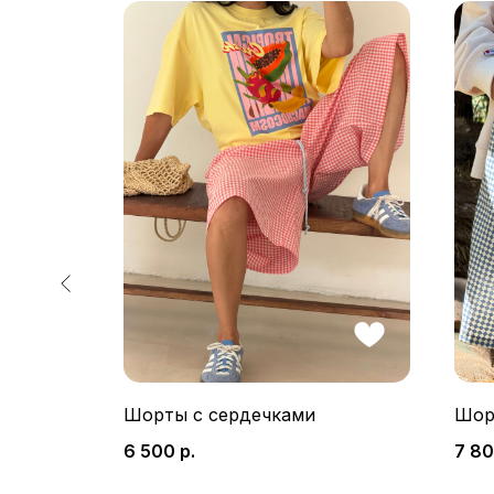
м
Шорты с сердечками
Шор
6 500
р.
7 8