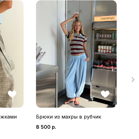
яжками
Брюки из махры в рубчик
Брю
8 500
р.
8 5