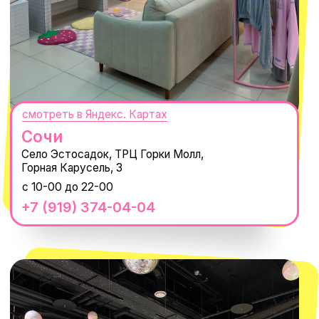
MACROCOSM
14'000+ подписчиков в нашем Telegram-канале
О КОМПАНИИ
ПОКУПАТЕЛЯМ
Каталог
Доставка и оплата
Новости
Обмен и возврат
Наши проекты
Size guide
Наши путешествия
Оплата долями
Реквизиты
Вакансии
Магазины
КОНТАКТЫ
macrocosm_store@mail.ru
8 800 550-06-92
WhatsApp
Telegram
Политика обработки персональных
данных
Пользовательское соглашение
Оферта
ИП Проворный Алексей Алексеевич