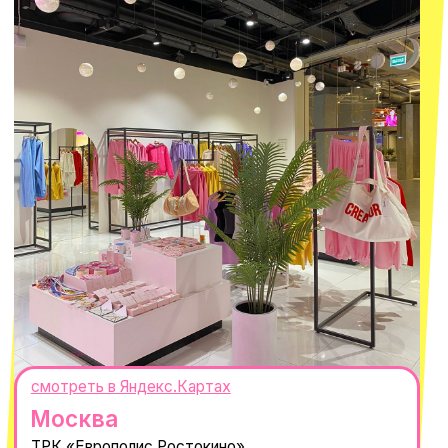
ИНН 667114098580
ОГРНИП 320665800076581
© 2021-2025 Macrocosm ®