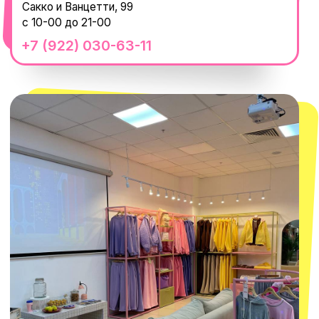
смотреть в Яндекс.Картах
Москва
ТРК «Европолис Ростокино»
ул. Проспект Мира, 211 к2
с 10-00 до 22-00
+7 (932) 602-41-15
СЕКРЕТНЫЕ ПРОМОКОДЫ, ПРИГЛАШЕНИЯ
НА МЕРОПРИЯТИЯ И АНОНСЫ НОВИНОК
РАНЬШЕ ВСЕХ
ПОДПИСАТЬСЯ
Нажимая "Подписаться", вы соглашаетесь с
Политикой обработки
персональных данных
и
Согласием на рассылку электронных
сообщений
@MACROCOSM_STORE
300
'
000+ подписчиков