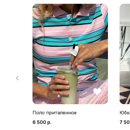
ами
Поло приталенное
Юбк
6 500
р.
7 5