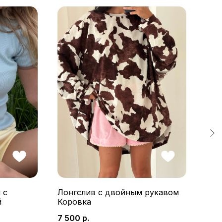
 с
Лонгслив с двойным рукавом
Сви
й
Коровка
10 
7 500
р.