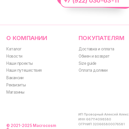
+7 (922) 030-63-11
ИП Проворный Алексей Алексеевич
ИНН 667114098580
ОГРНИП 320665800076581
© 2021-2025 Macrocosm
®