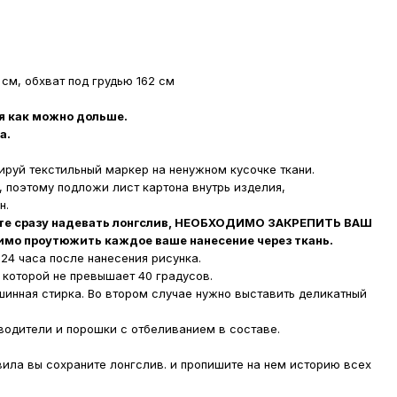
 см, обхват под грудью 162 см
бя как можно дольше.
а.
ируй текстильный маркер на ненужном кусочке ткани.
, поэтому подложи лист картона внутрь изделия,
н.
ите сразу надевать лонгслив, НЕОБХОДИМО ЗАКРЕПИТЬ ВАШ
о проутюжить каждое ваше нанесение через ткань.
 24 часа после нанесения рисунка.
а которой не превышает 40 градусов.
ашинная стирка. Во втором случае нужно выставить деликатный
ыводители и порошки с отбеливанием в составе.
ила вы сохраните лонгслив. и пропишите на нем историю всех