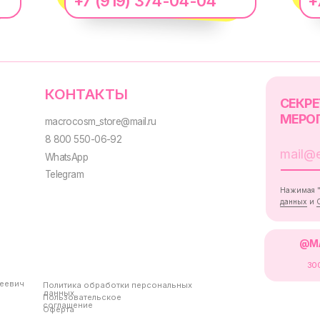
+7 (919) 374-04-04
+
@MACROCOSM_STO
300
'
000+ подписчико
Политика обработки персональных
данных
Пользовательское
соглашение
Оферта