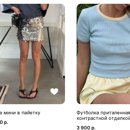
а мини в пайетку
Футболка приталенная
контрастной отделко
00
р.
3 900
р.