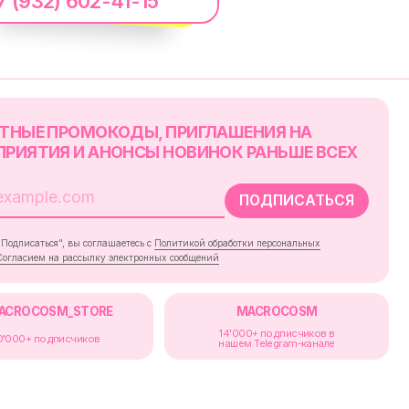
7 (932) 602-41-15
RE
MACROCOSM
14'000+ подписчиков в
в
нашем Telegram-канале