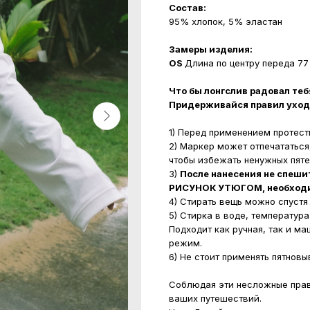
Состав:
95% хлопок, 5% эластан
Замеры изделия:
OS
Длина по центру переда 77
Что бы лонгслив радовал те
Придерживайся правил уход
1) Перед применением протест
2) Маркер может отпечататься
чтобы избежать ненужных пяте
3)
После нанесения не спеш
РИСУНОК УТЮГОМ, необходим
4) Стирать вещь можно спустя
5) Стирка в воде, температур
Подходит как ручная, так и м
режим.
6) Не стоит применять пятнов
Соблюдая эти несложные прав
ваших путешествий.