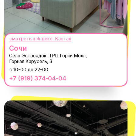
14'000+ подписчиков в нашем Telegram-канале
О КОМПАНИИ
ПОКУПАТЕЛЯМ
Каталог
Доставка и оплата
Новости
Обмен и возврат
Наши проекты
Size guide
Наши путешествия
Оплата долями
Реквизиты
Вакансии
Магазины
КОНТАКТЫ
macrocosm_store@mail.ru
8 800 550-06-92
WhatsApp
Telegram
Политика обработки персональных
данных
Пользовательское соглашение
Оферта
ИП Проворный Алексей Алексеевич
ИНН 667114098580
ОГРНИП 320665800076581