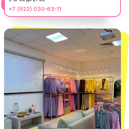
Москва
ТРК «Европолис Ростокино»
ул. Проспект Мира, 211 к2
с 10-00 до 22-00
+7 (932) 602-41-15
СЕКРЕТНЫЕ ПРОМОКОДЫ, ПРИГЛАШЕНИЯ
НА МЕРОПРИЯТИЯ И АНОНСЫ НОВИНОК
РАНЬШЕ ВСЕХ
ПОДПИСАТЬСЯ
Нажимая "Подписаться", вы соглашаетесь с
Политикой обработки
персональных данных
и
Согласием на рассылку электронных
сообщений
@MACROCOSM_STORE
300
'
000+ подписчиков
MACROCOSM