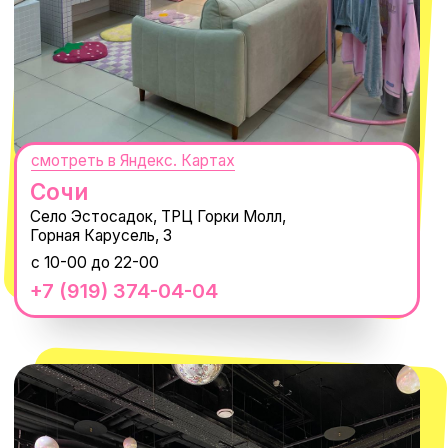
MACROCOSM
14'000+ подписчиков в нашем Telegram-канале
О КОМПАНИИ
ПОКУПАТЕЛЯМ
Каталог
Доставка и оплата
Новости
Обмен и возврат
Наши проекты
Size guide
Наши путешествия
Оплата долями
Реквизиты
Вакансии
Магазины
КОНТАКТЫ
macrocosm_store@mail.ru
8 800 550-06-92
WhatsApp
Telegram
Политика обработки персональных
данных
Пользовательское соглашение
Оферта
ИП Проворный Алексей Алексеевич