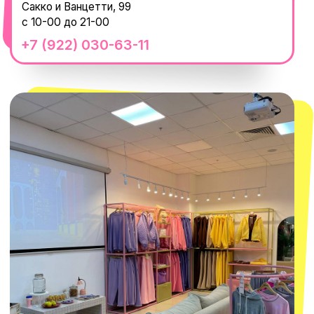
смотреть в Яндекс.Картах
Москва
ТРК «Европолис Ростокино»
ул. Проспект Мира, 211 к2
с 10-00 до 22-00
+7 (932) 602-41-15
СЕКРЕТНЫЕ ПРОМОКОДЫ, ПРИГЛАШЕНИЯ
НА МЕРОПРИЯТИЯ И АНОНСЫ НОВИНОК
РАНЬШЕ ВСЕХ
ПОДПИСАТЬСЯ
Нажимая "Подписаться", вы соглашаетесь с
Политикой обработки
персональных данных
и
Согласием на рассылку электронных
сообщений
@MACROCOSM_STORE
300
'
000+ подписчиков