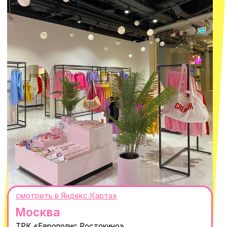
ИНН 667114098580
ОГРНИП 320665800076581
© 2021-2025 Macrocosm ®