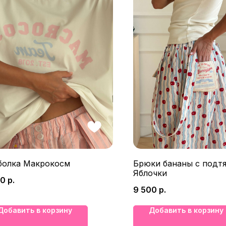
болка Макрокосм
Брюки бананы с подт
Яблочки
00
р.
9 500
р.
Добавить в корзину
Добавить в корзину