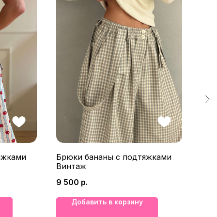
яжками
Брюки бананы с подтяжками
Лон
Винтаж
7 5
9 500
р.
Добавить в корзину