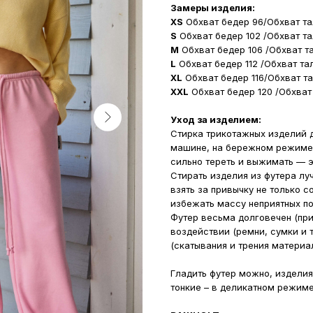
Замеры изделия:
XS
Обхват бедер 96/Обхват та
S
Обхват бедер 102 /Обхват та
M
Обхват бедер 106 /Обхват т
L
Обхват бедер 112 /Обхват та
XL
Обхват бедер 116/Обхват т
XXL
Обхват бедер 120 /Обхват
Уход за изделием:
Стирка трикотажных изделий д
машине, на бережном режиме 
сильно тереть и выжимать — э
Стирать изделия из футера лу
взять за привычку не только с
избежать массу неприятных п
Футер весьма долговечен (при
воздействии (ремни, сумки и 
(скатывания и трения материал
Гладить футер можно, изделия
тонкие – в деликатном режиме