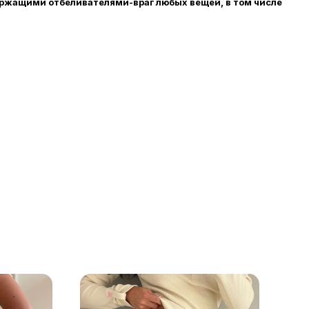
ржащими отбеливателями-враг любых вещей, в том числе