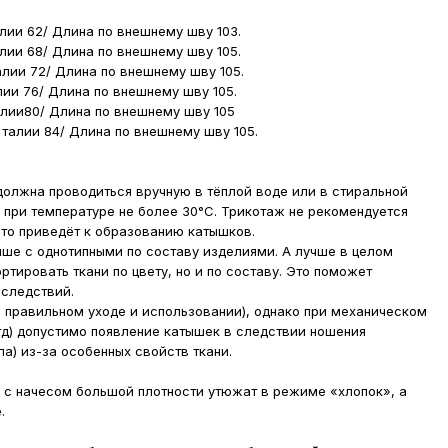
лии 62/ Длина по внешнему шву 103.
лии 68/ Длина по внешнему шву 105.
алии 72/ Длина по внешнему шву 105.
лии 76/ Длина по внешнему шву 105.
алии80/ Длина по внешнему шву 105
 талии 84/ Длина по внешнему шву 105.
олжна проводиться вручную в тёплой воде или в стиральной
при температуре не более 30°С. Трикотаж не рекомендуется
то приведёт к образованию катышков.
чше с однотипными по составу изделиями. А лучше в целом
ортировать ткани по цвету, но и по составу. Это поможет
оследствий.
 правильном уходе и использовании), однако при механическом
тд) допустимо появление катышек в следствии ношения
а) из-за особенных свойств ткани.
 с начесом большой плотности утюжат в режиме «хлопок», а
.