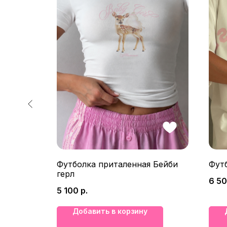
ужевом
Футболка приталенная Бейби
Фут
герл
6 5
5 100
р.
Добавить в корзину