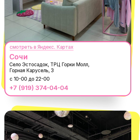
MACROCOSM
14'000+ подписчиков в нашем Telegram-канале
О КОМПАНИИ
ПОКУПАТЕЛЯМ
Каталог
Доставка и оплата
Новости
Обмен и возврат
Наши проекты
Size guide
Наши путешествия
Оплата долями
Реквизиты
Вакансии
Магазины
КОНТАКТЫ
macrocosm_store@mail.ru
8 800 550-06-92
WhatsApp
Telegram
Политика обработки персональных
данных
Пользовательское соглашение
Оферта
ИП Проворный Алексей Алексеевич
ИНН 667114098580