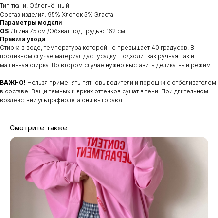
Тип ткани: Облегчённый
Cостав изделия: 95% Хлопок 5% Эластан
Параметры модели
OS
Длина 75 см /Обхват под грудью 162 см
Правила ухода
Стирка в воде, температура которой не превышает 40 градусов. В
противном случае материал даст усадку, подходит как ручная, так и
машинная стирка. Во втором случае нужно выставить деликатный режим.
ВАЖНО!
Нельзя применять пятновыводители и порошки с отбеливателем
в составе. Вещи темных и ярких оттенков сушат в тени. При длительном
воздействии ультрафиолета они выгорают.
Смотрите также
МАГАЗИНЫ
Потрогать, примерить,
ВЛЮБИТЬСЯ И КУПИТЬ