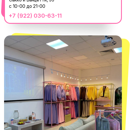
смотреть в Яндекс.Картах
Москва
ТРК «Европолис Ростокино»
ул. Проспект Мира, 211 к2
с 10-00 до 22-00
+7 (932) 602-41-15
СЕКРЕТНЫЕ ПРОМОКОДЫ, ПРИГЛАШЕНИЯ
НА МЕРОПРИЯТИЯ И АНОНСЫ НОВИНОК
РАНЬШЕ ВСЕХ
ПОДПИСАТЬСЯ
Нажимая "Подписаться", вы соглашаетесь с
Политикой обработки
персональных данных
и
Согласием на рассылку электронных
сообщений
@MACROCOSM_STORE
300
'
000+ подписчиков