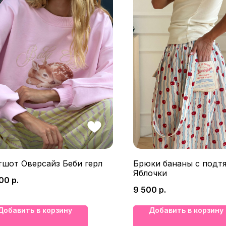
тшот Оверсайз Беби герл
Брюки бананы с подт
Яблочки
900
р.
9 500
р.
Добавить в корзину
Добавить в корзину