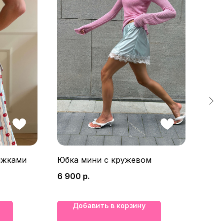
яжками
Юбка мини с кружевом
Лон
6 900
р.
7 5
Добавить в корзину