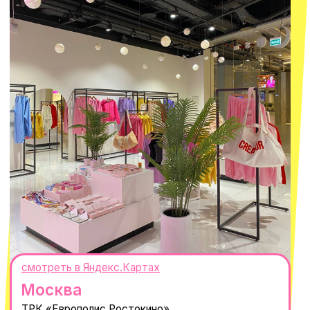
ИНН 667114098580
ОГРНИП 320665800076581
© 2021-2025 Macrocosm ®