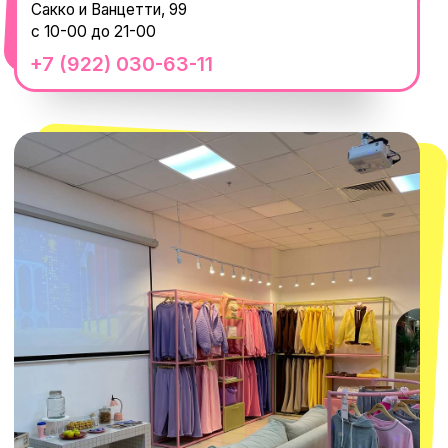
смотреть в Яндекс.Картах
Москва
ТРК «Европолис Ростокино»
ул. Проспект Мира, 211 к2
с 10-00 до 22-00
+7 (932) 602-41-15
СЕКРЕТНЫЕ ПРОМОКОДЫ, ПРИГЛАШЕНИЯ
НА МЕРОПРИЯТИЯ И АНОНСЫ НОВИНОК
РАНЬШЕ ВСЕХ
ПОДПИСАТЬСЯ
Нажимая "Подписаться", вы соглашаетесь с
Политикой обработки
персональных данных
и
Согласием на рассылку электронных
сообщений
@MACROCOSM_STORE
300
'
000+ подписчиков