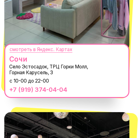
MACROCOSM
14'000+ подписчиков в нашем Telegram-канале
О КОМПАНИИ
ПОКУПАТЕЛЯМ
Каталог
Доставка и оплата
Новости
Обмен и возврат
Наши проекты
Size guide
Наши путешествия
Оплата долями
Реквизиты
Вакансии
Магазины
КОНТАКТЫ
macrocosm_store@mail.ru
8 800 550-06-92
WhatsApp
Telegram
Политика обработки персональных
данных
Пользовательское соглашение
Оферта
ИП Проворный Алексей Алексеевич