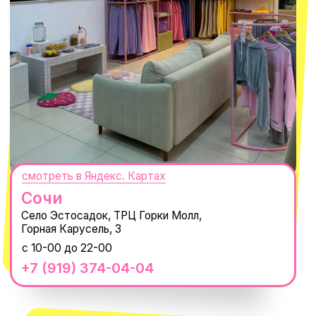
@MACROCOSM_STORE
300
'
000+ подписчиков
MACROCOSM
14'000+ подписчиков в нашем Telegram-канале
О КОМПАНИИ
ПОКУПАТЕЛЯМ
Каталог
Доставка и оплата
Новости
Обмен и возврат
Наши проекты
Size guide
Наши путешествия
Оплата долями
Реквизиты
Вакансии
Магазины
КОНТАКТЫ
macrocosm_store@mail.ru
8 800 550-06-92
WhatsApp
Telegram
Политика обработки персональных