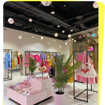
данных
Пользовательское соглашение
Оферта
ИП Проворный Алексей Алексеевич
ИНН 667114098580
ОГРНИП 320665800076581
© 2021-2025 Macrocosm ®