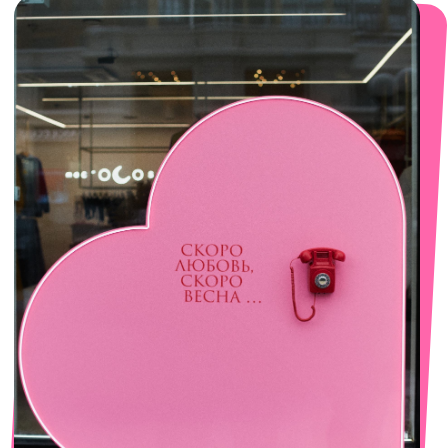
смотреть в Яндекс. Картах
Сочи
Село Эстосадок, ТРЦ Горки Молл,
Горная Карусель, 3
с 10-00 до 22-00
+7 (919) 374-04-04