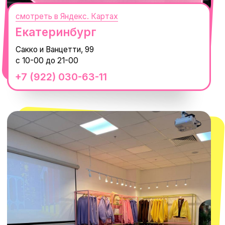
смотреть в Яндекс.Картах
Москва
ТРК «Европолис Ростокино»
ул. Проспект Мира, 211 к2
с 10-00 до 22-00
+7 (932) 602-41-15
СЕКРЕТНЫЕ ПРОМОКОДЫ, ПРИГЛАШЕНИЯ
НА МЕРОПРИЯТИЯ И АНОНСЫ НОВИНОК
РАНЬШЕ ВСЕХ
ПОДПИСАТЬСЯ
Нажимая "Подписаться", вы соглашаетесь с
Политикой обработки
персональных данных
и
Согласием на рассылку электронных
сообщений