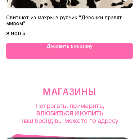
смотреть в Яндекс. Картах
Екатеринбург
Свитшот из махры в рубчик "Девочки правят
Фу
Сакко и Ванцетти, 99
миром"
4 
с 10-00 до 21-00
8 900
р.
+7 (922) 030-63-11
Добавить в корзину